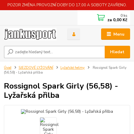
POZOR ZMĚNA PROVOZNÍ DOBY DO 17,00 A SOBOTY ZAVŘENO.
0
ks
za
0,00 Kč
Menu
Hledat
Úvod
SJEZDOVÉ LYŽOVÁNÍ
Lyžařské helmy
Rossignol Spark Girly
(56,58) - Lyžařská přilba
Rossignol Spark Girly (56,58) -
Lyžařská přilba