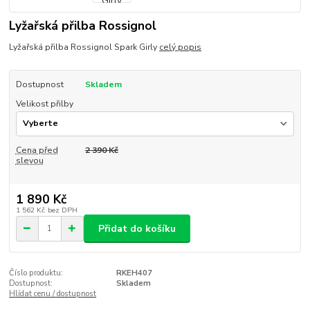
Lyžařská přilba Rossignol
Lyžařská přilba Rossignol Spark Girly
celý popis
Dostupnost
Skladem
Velikost přilby
Cena před
2 390 Kč
slevou
1 890 Kč
1 562 Kč
bez DPH
Přidat do košíku
Číslo produktu:
RKEH407
Dostupnost:
Skladem
Hlídat cenu / dostupnost