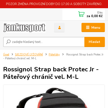
POZOR ZMĚNA PROVOZNÍ DOBY DO 17,00 A SOBOTY ZAVŘENO.
0
ks
za
0,00 Kč
Menu
Hledat
Úvod
SJEZDOVÉ LYŽOVÁNÍ
Páteřáky
Rossignol Strap back Protec Jr
- Páteřový chránič vel. M-L
Rossignol Strap back Protec Jr -
Páteřový chránič vel. M-L