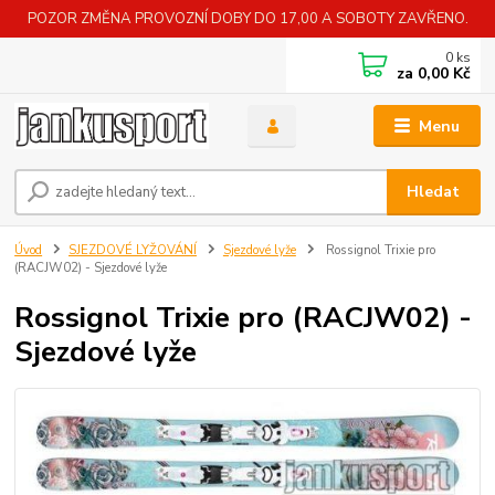
POZOR ZMĚNA PROVOZNÍ DOBY DO 17,00 A SOBOTY ZAVŘENO.
0
ks
za
0,00 Kč
Menu
Hledat
Úvod
SJEZDOVÉ LYŽOVÁNÍ
Sjezdové lyže
Rossignol Trixie pro
(RACJW02) - Sjezdové lyže
Rossignol Trixie pro (RACJW02) -
Sjezdové lyže