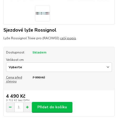
Sjezdové lyže Rossignol
Lyže Rossignol Trixie pro (RACJW02)
celý popis
Dostupnost
Skladem
Velikost cm
Cena před
7 990 Kč
slevou
4 490 Kč
3 711 Kč
bez DPH
Přidat do košíku