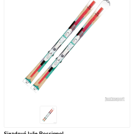
Sjezdové lyže Rossignol