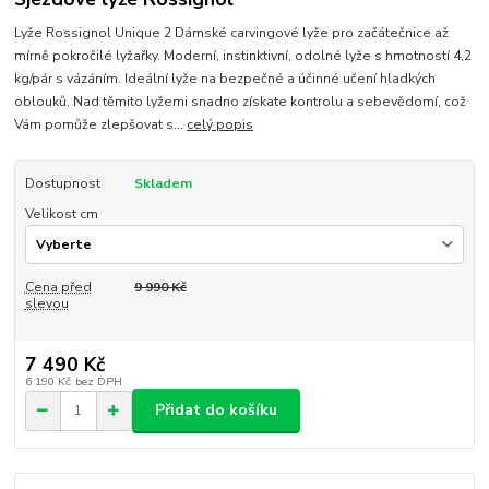
Lyže Rossignol Unique 2 Dámské carvingové lyže pro začátečnice až
mírně pokročilé lyžařky. Moderní, instinktivní, odolné lyže s hmotností 4,2
kg/pár s vázáním. Ideální lyže na bezpečné a účinné učení hladkých
oblouků. Nad těmito lyžemi snadno získate kontrolu a sebevědomí, což
Vám pomůže zlepšovat s...
celý popis
Dostupnost
Skladem
Velikost cm
Cena před
9 990 Kč
slevou
7 490 Kč
6 190 Kč
bez DPH
Přidat do košíku