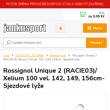
POZOR ZMĚNA PROVOZNÍ DOBY DO 17,00 A SOBOTY ZAVŘENO.
0
ks
za
0,00 Kč
Menu
Hledat
Úvod
SJEZDOVÉ LYŽOVÁNÍ
Sjezdové lyže
Rossignol Unique 2
(RACIE03)/ Xelium 100 vel. 142, 149, 156cm- Sjezdové lyže
Rossignol Unique 2 (RACIE03)/
Xelium 100 vel. 142, 149, 156cm-
Sjezdové lyže