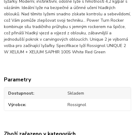
lyžařky. Moderní, instinktivní, odolné lyže s hmotností 4,2 kg/pár s
vázáním. Ideální lyže na bezpečné a účinné učení hladkých
oblouků. Nad těmito lyžemi snadno získate kontrolu a sebevědomí,
což Vám pomůže zlepšovat svoji techniku... Power Turn Rocker
kombinuje sílu tradičního průhybu s jemným rockerem na špičce,
což přináší hladký vjezd a výjezd z oblouku, zábavnější a
jednodušší pokrok v carvingových obloucích. Unique 2 je výborná
volba pro začínající lyžařky. Specifikace lyží Rossignol UNIQUE 2
W XELIUM + XELIUM SAPHIR 100S White Red Green
Parametry
Dostupnost
Skladem
Výrobce
Rossignol
Zboží zařazeno v kategoriích