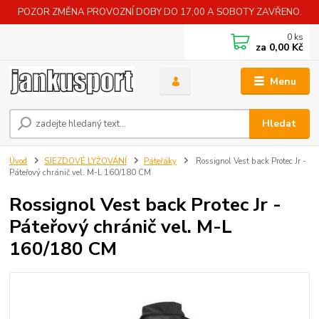
POZOR ZMĚNA PROVOZNÍ DOBY DO 17,00 A SOBOTY ZAVŘENO.
0
ks
za
0,00 Kč
Menu
Hledat
Úvod
SJEZDOVÉ LYŽOVÁNÍ
Páteřáky
Rossignol Vest back Protec Jr -
Páteřový chránič vel. M-L 160/180 CM
Rossignol Vest back Protec Jr -
Páteřový chránič vel. M-L
160/180 CM