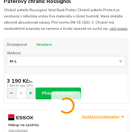
Páteřový chránič Rossignol
Chránič páteře Rossignol Vest Back Protec Chránič páteře Protect je
vyrobený z několika vrstev Eva materiálu v různé hustotě, která dokáže
výborně absorbovat nárazy. Plní normu EN-CE 1621-2. Chránič má
nastavitelné popruhy na ramena a široký opasek na suchý zip.
celý popis
Dostupnost
Skladem
Velikost
3 190 Kč
/
ks
2 636 Kč
bez DPH
Přidat do košíku
Splátková kalkulačka
Nákup na splátky
Více informací