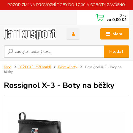
POZOR ZMĚNA PROVOZNÍ DOBY DO 17,00 A SOBOTY ZAVŘENO.
0
ks
za
0,00 Kč
Menu
Hledat
Úvod
BĚŽECKÉ LYŽOVÁNÍ
Běžecké boty
Rossignol X-3 - Boty na
běžky
Rossignol X-3 - Boty na běžky