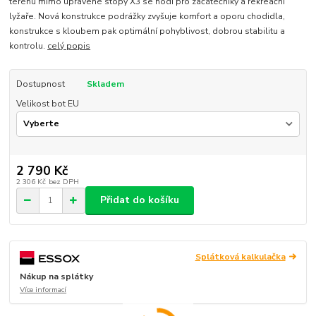
terénu mimo upravené stopy X3 se hodí pro začátečníky a rekreační
lyžaře. Nová konstrukce podrážky zvyšuje komfort a oporu chodidla,
konstrukce s kloubem pak optimální pohyblivost, dobrou stabilitu a
kontrolu.
celý popis
Dostupnost
Skladem
Velikost bot EU
2 790 Kč
2 306 Kč
bez DPH
Přidat do košíku
Splátková kalkulačka
Nákup na splátky
Více informací