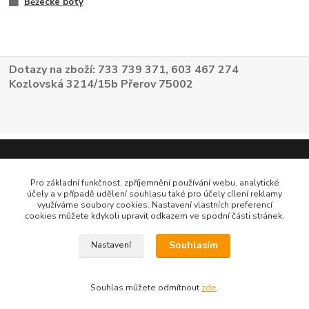
Běžecké boty
Dotazy na zboží: 733 739 371, 603 467 274
Kozlovská 3214/15b Přerov 75002
Pro základní funkčnost, zpříjemnění používání webu, analytické
účely a v případě udělení souhlasu také pro účely cílení reklamy
využíváme soubory cookies. Nastavení vlastních preferencí
cookies můžete kdykoli upravit odkazem ve spodní části stránek.
Souhlasím
Nastavení
Souhlas můžete odmítnout
zde
.
Vytvořeno na
Eshop-rychle.cz