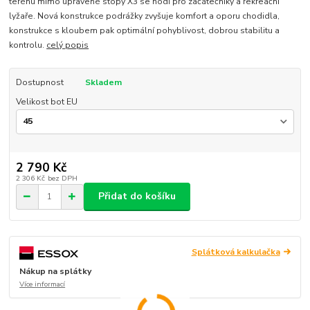
terénu mimo upravené stopy X3 se hodí pro začátečníky a rekreační
lyžaře. Nová konstrukce podrážky zvyšuje komfort a oporu chodidla,
konstrukce s kloubem pak optimální pohyblivost, dobrou stabilitu a
kontrolu.
celý popis
Dostupnost
Skladem
Velikost bot EU
2 790 Kč
2 306 Kč
bez DPH
Přidat do košíku
Splátková kalkulačka
Nákup na splátky
Více informací