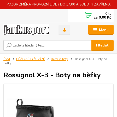
POZOR ZMĚNA PROVOZNÍ DOBY DO 17,00 A SOBOTY ZAVŘENO.
0
ks
za
0,00 Kč
Menu
Hledat
Úvod
BĚŽECKÉ LYŽOVÁNÍ
Běžecké boty
Rossignol X-3 - Boty na
běžky
Rossignol X-3 - Boty na běžky