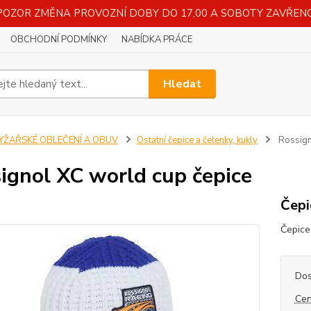
POZOR ZMĚNA PROVOZNÍ DOBY DO 17,00 A SOBOTY ZAVŘENO
OBCHODNÍ PODMÍNKY
NABÍDKA PRÁCE
Hledat
LYŽAŘSKÉ OBLEČENÍ A OBUV
Ostatní čepice a čelenky, kukly
Rossign
ignol XC world cup čepice
Čepi
Čepice
Dos
Cen