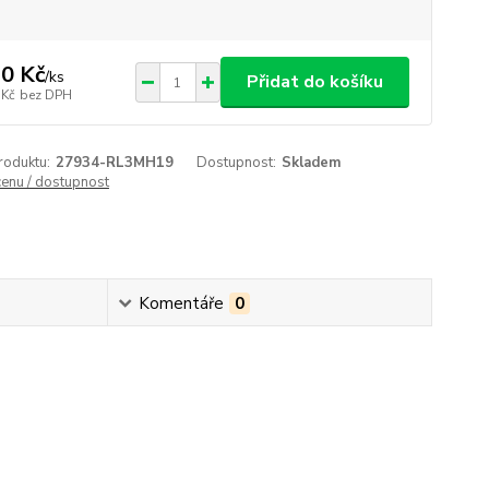
0 Kč
/
ks
Přidat do košíku
 Kč
bez DPH
roduktu:
27934-RL3MH19
Dostupnost:
Skladem
cenu / dostupnost
Komentáře
0