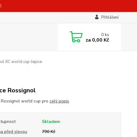
.
Přihlášení
0
ks
za
0,00 Kč
ol XC world cup čepice
ce Rossignol
 Rossignol world cup pro
celý popis
tupnost
Skladem
a před slevou
790 Kč