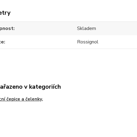
etry
pnost
Skladem
ce
Rossignol
zařazeno v kategoriích
ní čepice a čelenky,