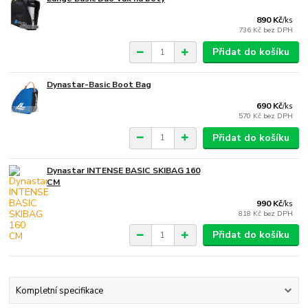
890 Kč
/
ks
736 Kč
bez DPH
Přidat do košíku
Dynastar-Basic Boot Bag
690 Kč
/
ks
570 Kč
bez DPH
Přidat do košíku
Dynastar INTENSE BASIC SKIBAG 160
CM
990 Kč
/
ks
818 Kč
bez DPH
Přidat do košíku
Kompletní specifikace