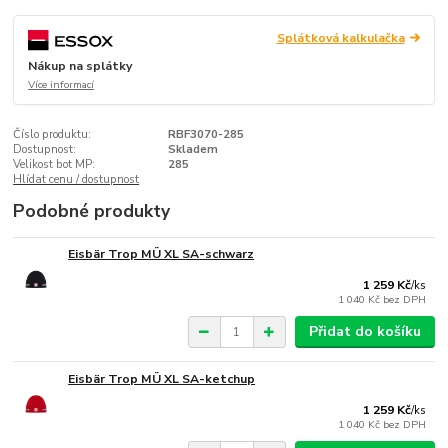
Splátková kalkulačka
Nákup na splátky
Více informací
Číslo produktu:
RBF3070-285
Dostupnost:
Skladem
Velikost bot MP:
285
Hlídat cenu / dostupnost
Podobné produkty
Eisbär Trop MÜ XL SA-schwarz
1 259 Kč
/
ks
1 040 Kč
bez DPH
Přidat do košíku
Eisbär Trop MÜ XL SA-ketchup
1 259 Kč
/
ks
1 040 Kč
bez DPH