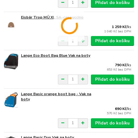
Přidat do košíku
Eisbär Trop MÜ XL SA-cappuccino
1 259 Kč
/
ks
1 040 Kč
bez DPH
Přidat do košíku
Lange Eco Boot Bag Blue Vak na boty
790 Kč
/
ks
653 Kč
bez DPH
Přidat do košíku
Lange Basic orange boot bag - Vak na
boty
690 Kč
/
ks
570 Kč
bez DPH
Přidat do košíku
Lange Basic Duo Vak na boty