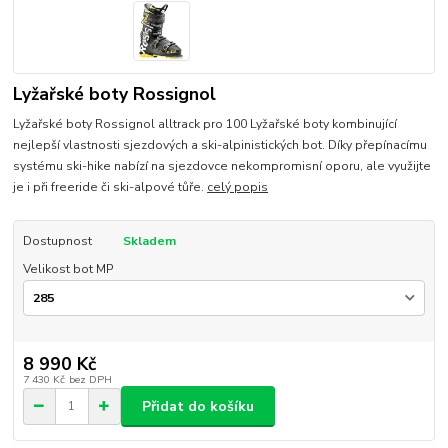
Lyžařské boty Rossignol
Lyžařské boty Rossignol alltrack pro 100 Lyžařské boty kombinující
nejlepší vlastnosti sjezdových a ski-alpinistických bot. Díky přepínacímu
systému ski-hike nabízí na sjezdovce nekompromisní oporu, ale využijte
je i při freeride či ski-alpové tůře.
celý popis
Dostupnost
Skladem
Velikost bot MP
8 990 Kč
7 430 Kč
bez DPH
Přidat do košíku