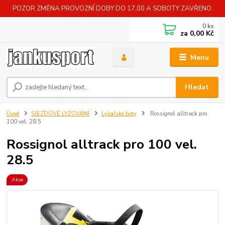
POZOR ZMĚNA PROVOZNÍ DOBY DO 17,00 A SOBOTY ZAVŘENO.
0
ks
za
0,00 Kč
Menu
Hledat
Úvod
SJEZDOVÉ LYŽOVÁNÍ
Lyžařské boty
Rossignol alltrack pro
100 vel. 28.5
Rossignol alltrack pro 100 vel.
28.5
Akce