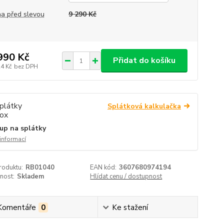
a před slevou
9 290 Kč
990 Kč
Přidat do košíku
24 Kč
bez DPH
Splátková kalkulačka
up na splátky
 informací
roduktu:
RB01040
EAN kód:
3607680974194
nost:
Skladem
Hlídat cenu / dostupnost
Komentáře
0
Ke stažení