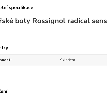
tní specifikace
řské boty Rossignol radical sen
etry
pnost
Skladem
žení