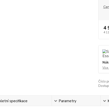
Cen
4 
4 1
Nák
Více
Číslo p
Dostup
etní specifikace
Parametry