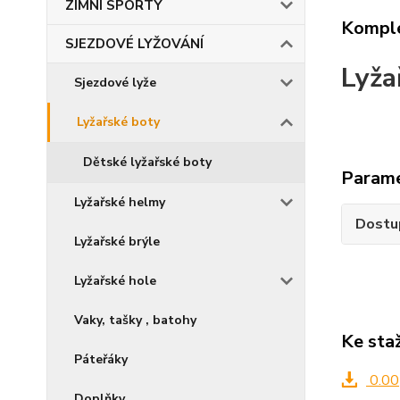
ZIMNÍ SPORTY
Komple
SJEZDOVÉ LYŽOVÁNÍ
Lyža
Sjezdové lyže
Lyžařské boty
Dětské lyžařské boty
Param
Lyžařské helmy
Dostu
Lyžařské brýle
Lyžařské hole
Vaky, tašky , batohy
Ke sta
Páteřáky
0.00
Doplňky