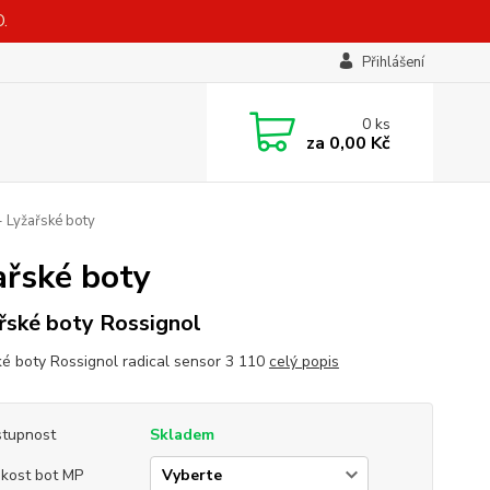
.
Přihlášení
0
ks
za
0,00 Kč
- Lyžařské boty
ařské boty
řské boty Rossignol
ké boty Rossignol radical sensor 3 110
celý popis
tupnost
Skladem
ikost bot MP