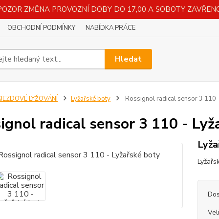
POZOR ZMĚNA PROVOZNÍ DOBY DO 17,00 A SOBOTY ZAVŘENO
OBCHODNÍ PODMÍNKY
NABÍDKA PRÁCE
Hledat
SJEZDOVÉ LYŽOVÁNÍ
Lyžařské boty
Rossignol radical sensor 3 110 
ignol radical sensor 3 110 - Lyž
Lyža
Lyžařs
Dos
Vel