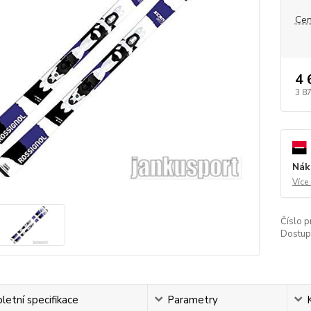
Cen
4 
3 8
Nák
Více
Číslo p
Dostup
etní specifikace
Parametry