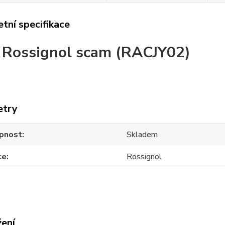
tní specifikace
 Rossignol scam (RACJY02)
etry
pnost
Skladem
ce
Rossignol
žení