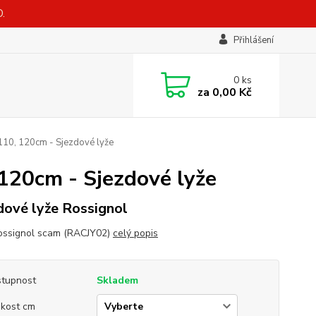
.
Přihlášení
0
ks
za
0,00 Kč
110, 120cm - Sjezdové lyže
120cm - Sjezdové lyže
dové lyže Rossignol
ossignol scam (RACJY02)
celý popis
tupnost
Skladem
ikost cm