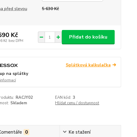
a před slevou
5 630 Kč
690 Kč
Přidat do košíku
76 Kč
bez DPH
Splátková kalkulačka
up na splátky
 informací
roduktu:
RACJY02
EAN kód:
3
nost:
Skladem
Hlídat cenu / dostupnost
Komentáře
0
Ke stažení