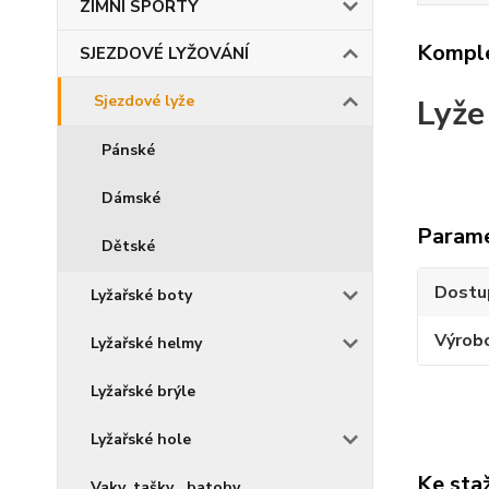
ZIMNÍ SPORTY
Komple
SJEZDOVÉ LYŽOVÁNÍ
Sjezdové lyže
Lyže
Pánské
Dámské
Param
Dětské
Dostu
Lyžařské boty
Výrob
Lyžařské helmy
Lyžařské brýle
Lyžařské hole
Ke sta
Vaky, tašky , batohy