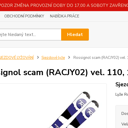
POZOR ZMĚNA PROVOZNÍ DOBY DO 17,00 A SOBOTY ZAVŘENO
OBCHODNÍ PODMÍNKY
NABÍDKA PRÁCE
Hledat
SJEZDOVÉ LYŽOVÁNÍ
Sjezdové lyže
Rossignol scam (RACJY02) vel. 
ignol scam (RACJY02) vel. 110, 
Sjez
Lyže R
Dos
Vel