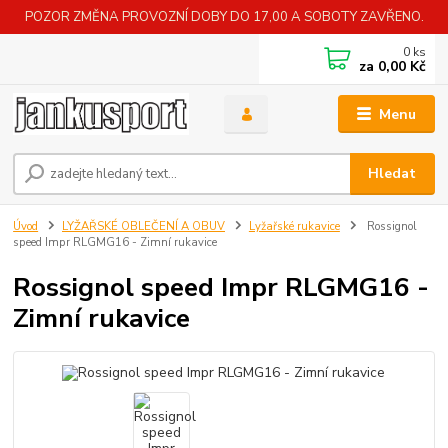
POZOR ZMĚNA PROVOZNÍ DOBY DO 17,00 A SOBOTY ZAVŘENO.
0
ks
za
0,00 Kč
Menu
Hledat
Úvod
LYŽAŘSKÉ OBLEČENÍ A OBUV
Lyžařské rukavice
Rossignol
speed Impr RLGMG16 - Zimní rukavice
Rossignol speed Impr RLGMG16 -
Zimní rukavice