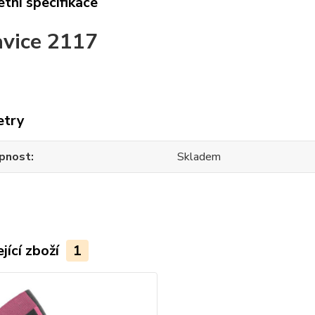
tní specifikace
vice 2117
etry
pnost
Skladem
jící zboží
1