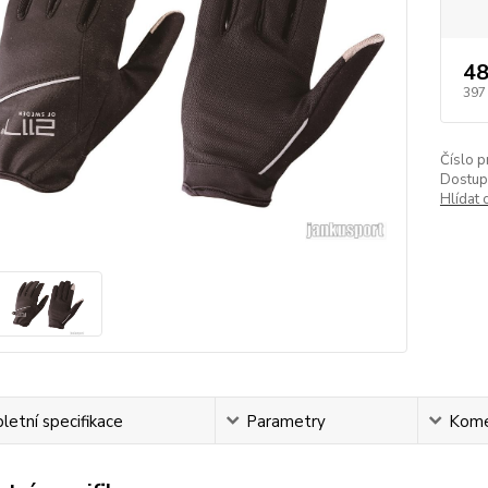
48
397
Číslo p
Dostup
Hlídat 
etní specifikace
Parametry
Kome