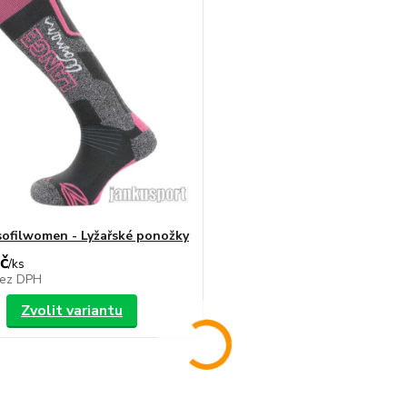
sofilwomen - Lyžařské ponožky
č
/
ks
ez DPH
Zvolit variantu