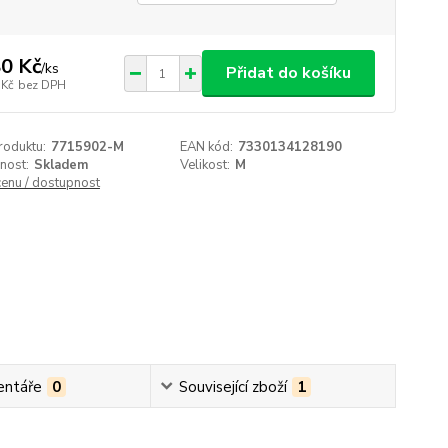
0 Kč
/
ks
Přidat do košíku
 Kč
bez DPH
roduktu:
7715902-M
EAN kód:
7330134128190
nost:
Skladem
Velikost:
M
cenu / dostupnost
ntáře
0
Související zboží
1