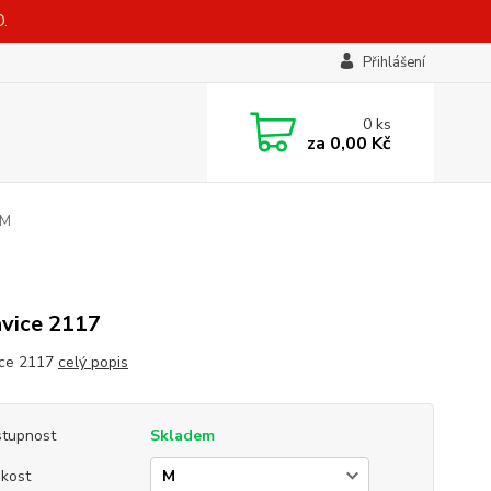
.
Přihlášení
0
ks
za
0,00 Kč
 M
vice 2117
ice 2117
celý popis
tupnost
Skladem
ikost