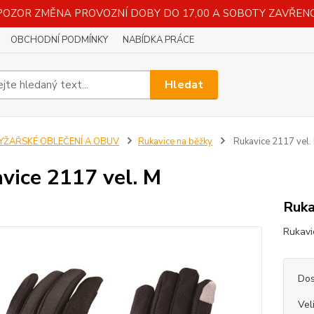
POZOR ZMĚNA PROVOZNÍ DOBY DO 17,00 A SOBOTY ZAVŘENO
OBCHODNÍ PODMÍNKY
NABÍDKA PRÁCE
Hledat
LYŽAŘSKÉ OBLEČENÍ A OBUV
Rukavice na běžky
Rukavice 2117 vel.
vice 2117 vel. M
Ruka
Rukav
Dos
Vel