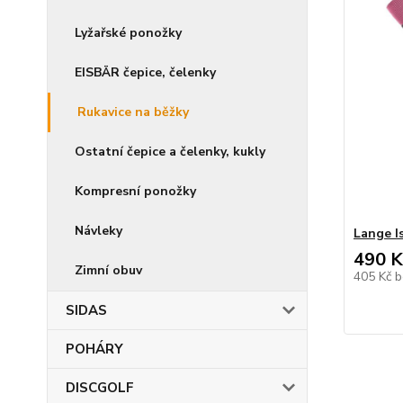
Lyžařské ponožky
EISBÄR čepice, čelenky
Rukavice na běžky
Ostatní čepice a čelenky, kukly
Kompresní ponožky
Návleky
Lange I
490 K
Zimní obuv
405 Kč
b
SIDAS
POHÁRY
DISCGOLF