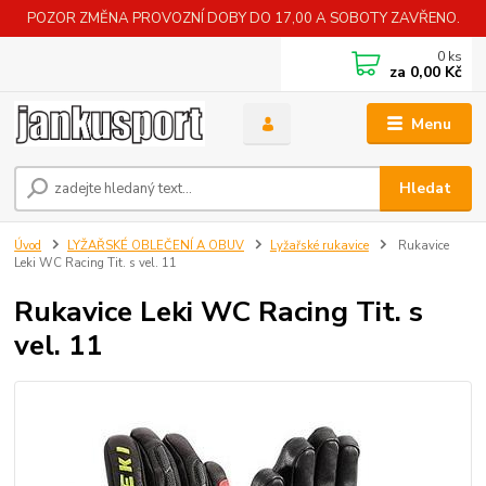
POZOR ZMĚNA PROVOZNÍ DOBY DO 17,00 A SOBOTY ZAVŘENO.
0
ks
za
0,00 Kč
Menu
Hledat
Úvod
LYŽAŘSKÉ OBLEČENÍ A OBUV
Lyžařské rukavice
Rukavice
Leki WC Racing Tit. s vel. 11
Rukavice Leki WC Racing Tit. s
vel. 11