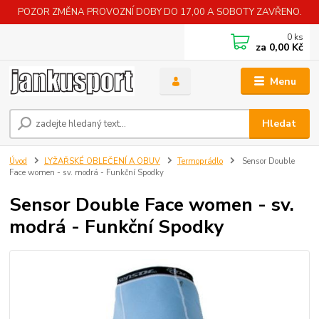
POZOR ZMĚNA PROVOZNÍ DOBY DO 17,00 A SOBOTY ZAVŘENO.
0
ks
za
0,00 Kč
Menu
Hledat
Úvod
LYŽAŘSKÉ OBLEČENÍ A OBUV
Termoprádlo
Sensor Double
Face women - sv. modrá - Funkční Spodky
Sensor Double Face women - sv.
modrá - Funkční Spodky