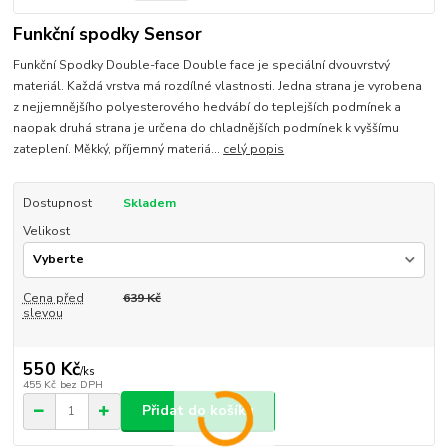
Funkční spodky Sensor
Funkční Spodky Double-face Double face je speciální dvouvrstvý
materiál. Každá vrstva má rozdílné vlastnosti. Jedna strana je vyrobena
z nejjemnějšího polyesterového hedvábí do teplejších podmínek a
naopak druhá strana je určena do chladnějších podmínek k vyššímu
zateplení. Měkký, příjemný materiá...
celý popis
Dostupnost
Skladem
Velikost
Cena před
639 Kč
slevou
550 Kč
/
ks
455 Kč
bez DPH
Přidat do košíku