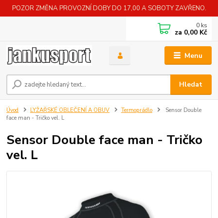
POZOR ZMĚNA PROVOZNÍ DOBY DO 17,00 A SOBOTY ZAVŘENO.
0
ks
za
0,00 Kč
Menu
Hledat
Úvod
LYŽAŘSKÉ OBLEČENÍ A OBUV
Termoprádlo
Sensor Double
face man - Tričko vel. L
Sensor Double face man - Tričko
vel. L