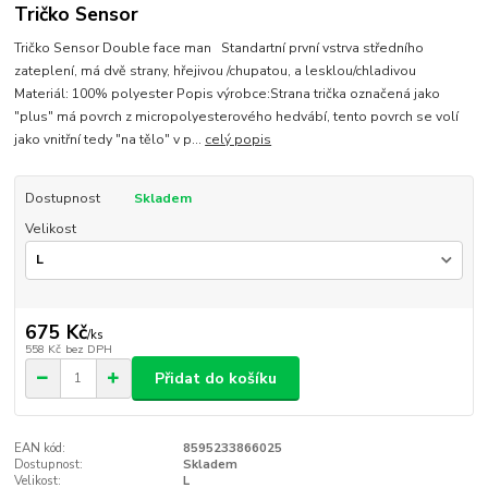
Tričko Sensor
Tričko Sensor Double face man Standartní první vstrva středního
zateplení, má dvě strany, hřejivou /chupatou, a lesklou/chladivou
Materiál: 100% polyester Popis výrobce:Strana trička označená jako
"plus" má povrch z micropolyesterového hedvábí, tento povrch se volí
jako vnitřní tedy "na tělo" v p...
celý popis
Dostupnost
Skladem
Velikost
675 Kč
/
ks
558 Kč
bez DPH
Přidat do košíku
EAN kód:
8595233866025
Dostupnost:
Skladem
Velikost:
L