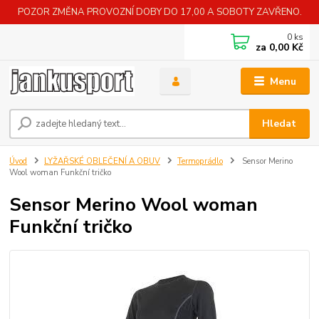
POZOR ZMĚNA PROVOZNÍ DOBY DO 17,00 A SOBOTY ZAVŘENO.
0
ks
za
0,00 Kč
Menu
Hledat
Úvod
LYŽAŘSKÉ OBLEČENÍ A OBUV
Termoprádlo
Sensor Merino
Wool woman Funkční tričko
Sensor Merino Wool woman
Funkční tričko