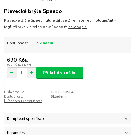
Plavecké brýle Speedo
Plavecké Brýle Speed Future Bifuse 2 Female TechnologieAnti-
fogUVširoko viditelné poleSpeed fit
celý popis
Dostupnost
Skladem
690 Kč
/
ks
570 Kč
bez DPH
Přidat do košíku
Číslo produktu:
8-10895B584
Dostupnost:
Skladem
Hlídat cenu / dostupnost
Kompletní specifikace
Parametry