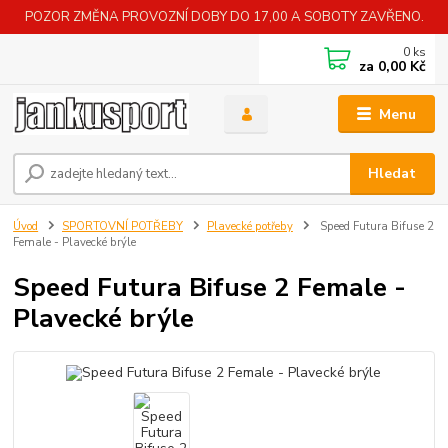
POZOR ZMĚNA PROVOZNÍ DOBY DO 17,00 A SOBOTY ZAVŘENO.
0
ks
za
0,00 Kč
Menu
Hledat
Úvod
SPORTOVNÍ POTŘEBY
Plavecké potřeby
Speed Futura Bifuse 2
Female - Plavecké brýle
Speed Futura Bifuse 2 Female -
Plavecké brýle