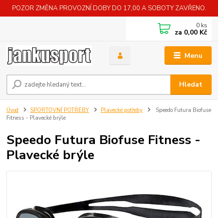
POZOR ZMĚNA PROVOZNÍ DOBY DO 17,00 A SOBOTY ZAVŘENO.
0
ks
za
0,00 Kč
Menu
Hledat
Úvod
SPORTOVNÍ POTŘEBY
Plavecké potřeby
Speedo Futura Biofuse
Fitness - Plavecké brýle
Speedo Futura Biofuse Fitness -
Plavecké brýle