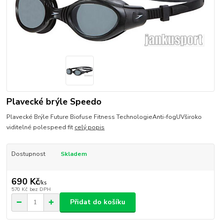
Plavecké brýle Speedo
Plavecké Brýle Future Biofuse Fitness TechnologieAnti-fogUVširoko
viditelné polespeed fit
celý popis
Dostupnost
Skladem
690 Kč
/
ks
570 Kč
bez DPH
Přidat do košíku