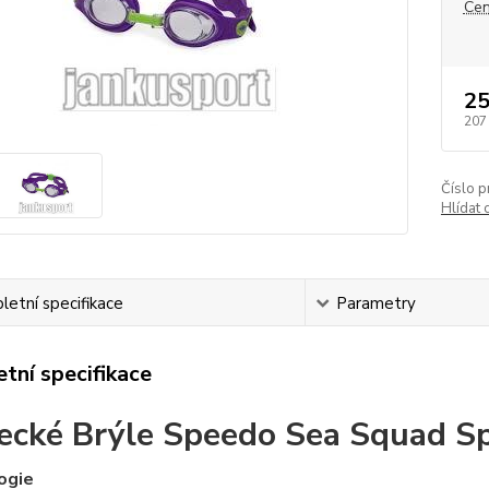
Cen
25
207
Číslo p
Hlídat 
etní specifikace
Parametry
tní specifikace
ecké Brýle Speedo Sea Squad S
ogie