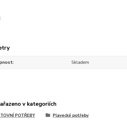
t
etry
pnost
Skladem
zařazeno v kategoriích
TOVNÍ POTŘEBY
Plavecké potřeby