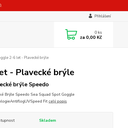
.
Přihlášení
0
ks
za
0,00 Kč
gle 2-6 let - Plavecké brýle
t - Plavecké brýle
ecké brýle Speedo
ké Brýle Speedo Sea Squad Spot Goggle
logieAntiflogUVSpeed Fit
celý popis
tupnost
Skladem