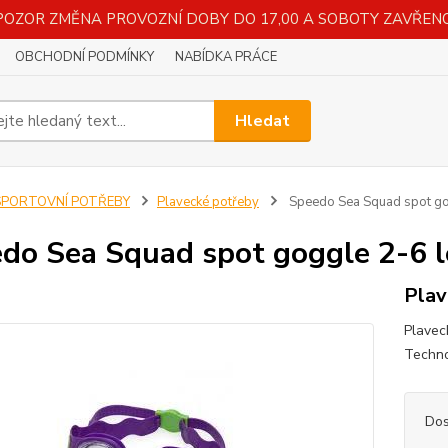
POZOR ZMĚNA PROVOZNÍ DOBY DO 17,00 A SOBOTY ZAVŘENO
OBCHODNÍ PODMÍNKY
NABÍDKA PRÁCE
Hledat
SPORTOVNÍ POTŘEBY
Plavecké potřeby
Speedo Sea Squad spot gog
do Sea Squad spot goggle 2-6 le
Plav
Plavec
Techno
Dos