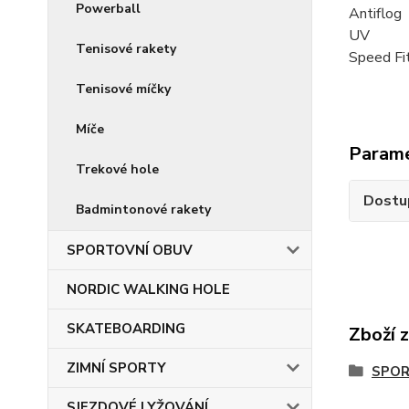
Powerball
Antiflog
UV
Tenisové rakety
Speed Fi
Tenisové míčky
Míče
Param
Trekové hole
Dostu
Badmintonové rakety
SPORTOVNÍ OBUV
NORDIC WALKING HOLE
SKATEBOARDING
Zboží 
ZIMNÍ SPORTY
SPOR
SJEZDOVÉ LYŽOVÁNÍ