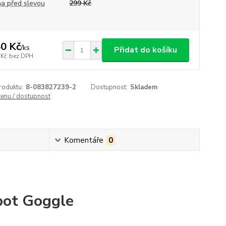
a před slevou
299 Kč
0 Kč
/
ks
Přidat do košíku
 Kč
bez DPH
roduktu:
8-083827239-2
Dostupnost:
Skladem
cenu / dostupnost
Komentáře
0
pot Goggle