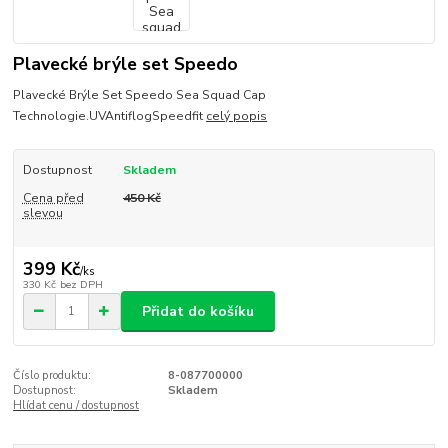
Plavecké brýle set Speedo
Plavecké Brýle Set Speedo Sea Squad Cap
Technologie.UVAntiflogSpeedfit
celý popis
Dostupnost
Skladem
Cena před
450 Kč
slevou
399 Kč
/
ks
330 Kč
bez DPH
Přidat do košíku
Číslo produktu:
8-087700000
Dostupnost:
Skladem
Hlídat cenu / dostupnost