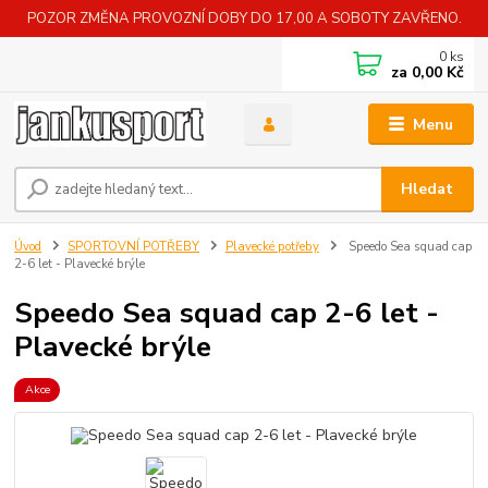
POZOR ZMĚNA PROVOZNÍ DOBY DO 17,00 A SOBOTY ZAVŘENO.
0
ks
za
0,00 Kč
Menu
Hledat
Úvod
SPORTOVNÍ POTŘEBY
Plavecké potřeby
Speedo Sea squad cap
2-6 let - Plavecké brýle
Speedo Sea squad cap 2-6 let -
Plavecké brýle
Akce