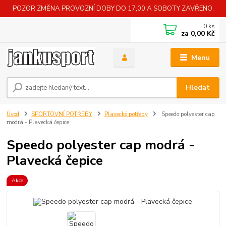
POZOR ZMĚNA PROVOZNÍ DOBY DO 17,00 A SOBOTY ZAVŘENO.
0
ks
za
0,00 Kč
Menu
Hledat
Úvod
SPORTOVNÍ POTŘEBY
Plavecké potřeby
Speedo polyester cap
modrá - Plavecká čepice
Speedo polyester cap modrá -
Plavecká čepice
Akce