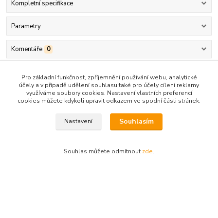
Kompletní specifikace
Parametry
Komentáře
0
Kompletní specifikace
Pro základní funkčnost, zpříjemnění používání webu, analytické
účely a v případě udělení souhlasu také pro účely cílení reklamy
využíváme soubory cookies. Nastavení vlastních preferencí
Lyže Sporten Apolo Green 15/16
cookies můžete kdykoli upravit odkazem ve spodní části stránek.
Souhlasím
Nastavení
Pohodové rekreační lyže se snadnou ovladatelností, určené na
sjezdovku.
Souhlas můžete odmítnout
zde
.
Parametry
Dostupnost
Skladem