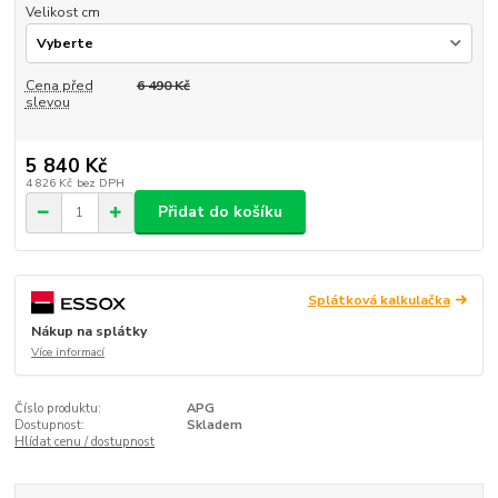
Velikost cm
Cena před
6 490 Kč
slevou
5 840 Kč
4 826 Kč
bez DPH
Přidat do košíku
Splátková kalkulačka
Nákup na splátky
Více informací
Číslo produktu:
APG
Dostupnost:
Skladem
Hlídat cenu / dostupnost