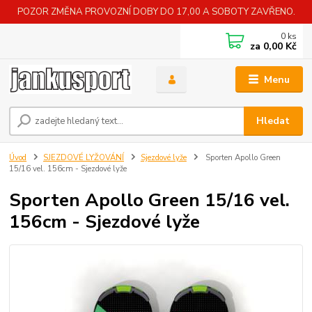
POZOR ZMĚNA PROVOZNÍ DOBY DO 17,00 A SOBOTY ZAVŘENO.
0
ks
za
0,00 Kč
Menu
Hledat
Úvod
SJEZDOVÉ LYŽOVÁNÍ
Sjezdové lyže
Sporten Apollo Green
15/16 vel. 156cm - Sjezdové lyže
Sporten Apollo Green 15/16 vel.
156cm - Sjezdové lyže