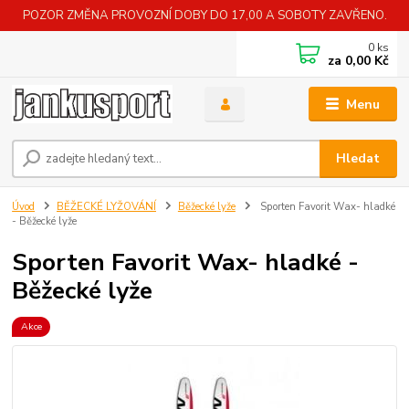
POZOR ZMĚNA PROVOZNÍ DOBY DO 17,00 A SOBOTY ZAVŘENO.
0
ks
za
0,00 Kč
Menu
Hledat
Úvod
BĚŽECKÉ LYŽOVÁNÍ
Běžecké lyže
Sporten Favorit Wax- hladké
- Běžecké lyže
Sporten Favorit Wax- hladké -
Běžecké lyže
Akce