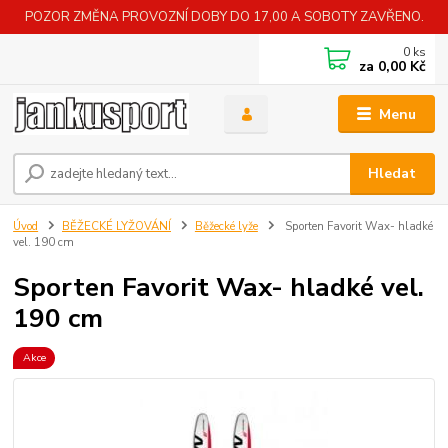
POZOR ZMĚNA PROVOZNÍ DOBY DO 17,00 A SOBOTY ZAVŘENO.
0
ks
za
0,00 Kč
Menu
Hledat
Úvod
BĚŽECKÉ LYŽOVÁNÍ
Běžecké lyže
Sporten Favorit Wax- hladké
vel. 190 cm
Sporten Favorit Wax- hladké vel.
190 cm
Akce