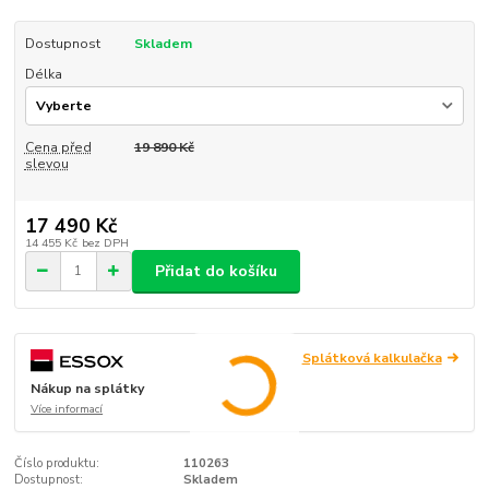
Dostupnost
Skladem
Délka
Cena před
19 890 Kč
slevou
17 490 Kč
14 455 Kč
bez DPH
Přidat do košíku
Splátková kalkulačka
Nákup na splátky
Více informací
Číslo produktu:
110263
Dostupnost:
Skladem