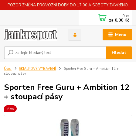
POZOR ZMĚNA PROVOZNÍ DOBY DO 17,00 A SOBOTY ZAVŘENO.
0
ks
za
0,00 Kč
Menu
Hledat
Úvod
SKIALPOVÉ VYBAVENÍ
Sporten Free Guru + Ambition 12 +
stoupací pásy
Sporten Free Guru + Ambition 12
+ stoupací pásy
Akce