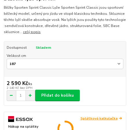
Běžky Sporten Sprint Classic Lyže Sporten Sprint Classic jsou sportovní
běžecký model, určený pro jízdu ve stopě klasickou technikou. Skluznice
těchto lyží skvěle absorbuje vosk. Na lyžích jsou použity tyto technologie
:sendvičová konstrukce, dřevěné jádro, strukturovaná folie, SBC Base
skluznice...
celý popis
Dostupnost
Skladem
Velikost cm
2 590 Kč
/
ks
2 140 Kč
bez DPH
Přidat do košíku
Splátková kalkulačka
Nákup na splátky