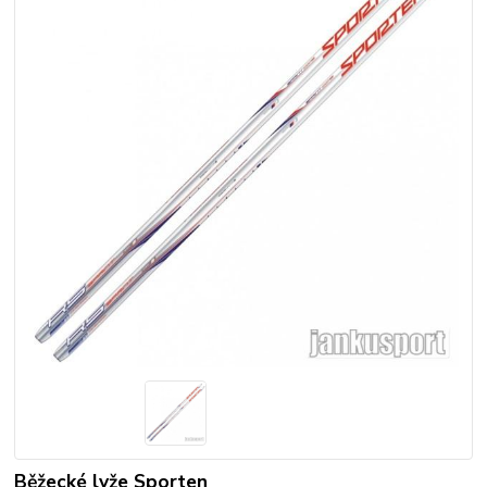
Běžecké lyže Sporten