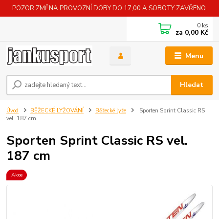
POZOR ZMĚNA PROVOZNÍ DOBY DO 17,00 A SOBOTY ZAVŘENO.
0
ks
za
0,00 Kč
Menu
Hledat
Úvod
BĚŽECKÉ LYŽOVÁNÍ
Běžecké lyže
Sporten Sprint Classic RS
vel. 187 cm
Sporten Sprint Classic RS vel.
187 cm
Akce