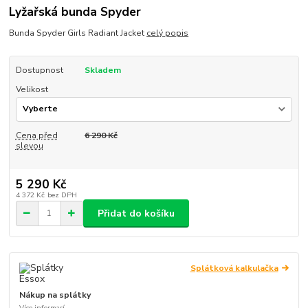
Lyžařská bunda Spyder
Bunda Spyder Girls Radiant Jacket
celý popis
Dostupnost
Skladem
Velikost
Cena před
6 290 Kč
slevou
5 290 Kč
4 372 Kč
bez DPH
Přidat do košíku
Splátková kalkulačka
Nákup na splátky
Více informací