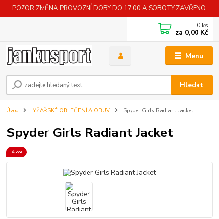
POZOR ZMĚNA PROVOZNÍ DOBY DO 17,00 A SOBOTY ZAVŘENO.
0
ks
za
0,00 Kč
Menu
Hledat
Úvod
LYŽAŘSKÉ OBLEČENÍ A OBUV
Spyder Girls Radiant Jacket
Spyder Girls Radiant Jacket
Akce