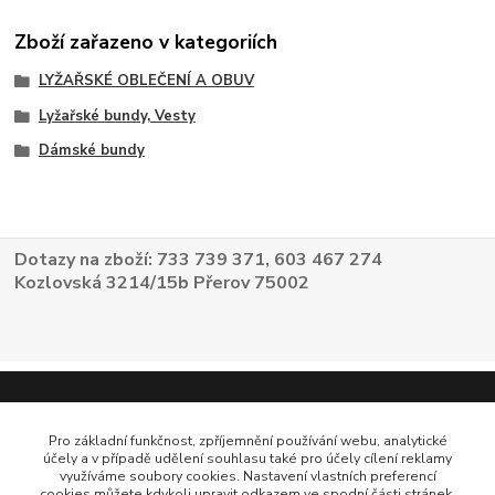
Zboží zařazeno v kategoriích
LYŽAŘSKÉ OBLEČENÍ A OBUV
Lyžařské bundy, Vesty
Dámské bundy
Dotazy na zboží: 733 739 371, 603 467 274
Kozlovská 3214/15b Přerov 75002
Pro základní funkčnost, zpříjemnění používání webu, analytické
účely a v případě udělení souhlasu také pro účely cílení reklamy
využíváme soubory cookies. Nastavení vlastních preferencí
cookies můžete kdykoli upravit odkazem ve spodní části stránek.