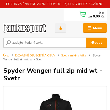
POZOR ZMĚNA PROVOZNÍ DOBY DO 17,00 A SOBOTY ZAVŘENO.
0
ks
za
0,00 Kč
Menu
Hledat
Úvod
LYŽAŘSKÉ OBLEČENÍ A OBUV
Svetry, mikiny, trika
Spyder
Wengen full zip mid wt - Svetr
Spyder Wengen full zip mid wt -
Svetr