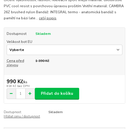
PVC cool resist s povrchovou úpravou prošitím Vnitřní materiál: CAMBRA
26Z brushed nylon Bandáž: INTEGRAL termo - anatomická bandáž s
pamětí na bázi late...
celý popis
Dostupnost
Skladem
Velikost bot EU
Cena před
1 390 Kč
slevou
990 Kč
/
ks
818 Kč
bez DPH
Přidat do košíku
Dostupnost:
Skladem
Hlídat cenu / dostupnost