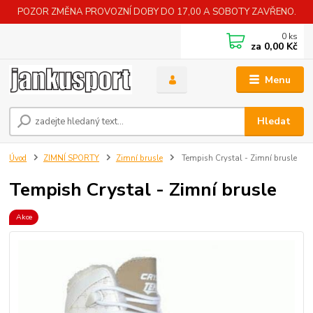
POZOR ZMĚNA PROVOZNÍ DOBY DO 17,00 A SOBOTY ZAVŘENO.
0
ks
za
0,00 Kč
Menu
Hledat
Úvod
ZIMNÍ SPORTY
Zimní brusle
Tempish Crystal - Zimní brusle
Tempish Crystal - Zimní brusle
Akce