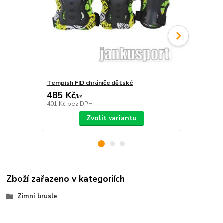
Tempish FID chrániče dětské
Roces basic 
485 Kč
790 Kč
/
ks
/
ks
401 Kč
bez DPH
653 Kč
bez 
Zvolit variantu
Zboží zařazeno v kategoriích
Zimní brusle