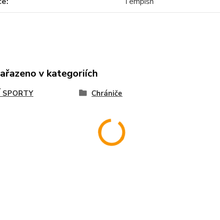
ce
Tempish
zařazeno v kategoriích
Í SPORTY
Chrániče