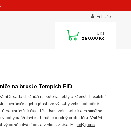
.
Přihlášení
0
ks
za
0,00 Kč
niče na brusle Tempish FID
ální 3-sada chráničů na kolena, lokty a zápěstí. Flexibilní
ukce chrániče a jeho plastové výztuhy velmi pohodlně
u" na chráněné části těla. Jsou velmi lehké a minimálně
 v pohybu. Vrchní materiál je odolný proti otěru. Vnitřní
l výborně odvádí pot a vlhkost z těla. E...
celý popis