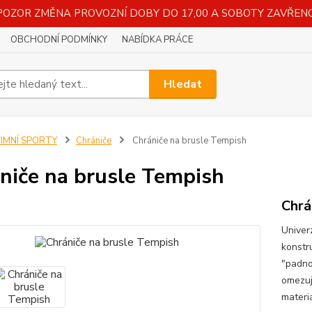
POZOR ZMĚNA PROVOZNÍ DOBY DO 17,00 A SOBOTY ZAVŘENO
OBCHODNÍ PODMÍNKY
NABÍDKA PRÁCE
Hledat
ZIMNÍ SPORTY
Chrániče
Chrániče na brusle Tempish
niče na brusle Tempish
Chrá
Univerz
konstr
"padno
omezují
materiá