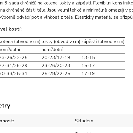
ní 3-sada chráničů na kolena, lokty a zápěstí. Flexibilní konstru
na chráněné části těla. Jsou velmi lehké a minimálně omezují v poh
výborně odvádí pot a vlhkost z těla. Elastický materiál se přizp
velikostí:
kolena (obvod v cm)
lokty (obvod v cm)
zápěstí (obvod v cm)
horní/dolní
horní/dolní
23-26/22-25
20-23/17-19
13-15
27-31/26-29
23-26/20-23
15-17
30-33/28-31
25-28/22-25
17-19
etry
pnost
Skladem