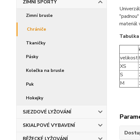
ZIMNÍ SPORTY
Univerzál
Zimní brusle
"padnou" 
materiál 
Chrániče
Tabulka 
Tkaničky
Pásky
velikost
XS
Kolečka na brusle
S
M
Puk
Hokejky
SJEZDOVÉ LYŽOVÁNÍ
Param
SKIALPOVÉ VYBAVENÍ
Dostu
BĚŽECKÉ LYŽOVÁNÍ