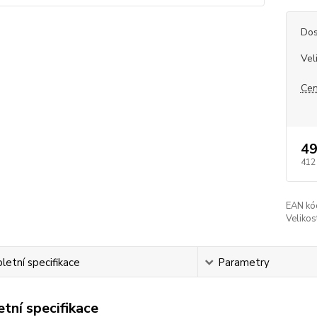
Dos
Vel
Cen
49
412
EAN kó
Velikos
etní specifikace
Parametry
tní specifikace