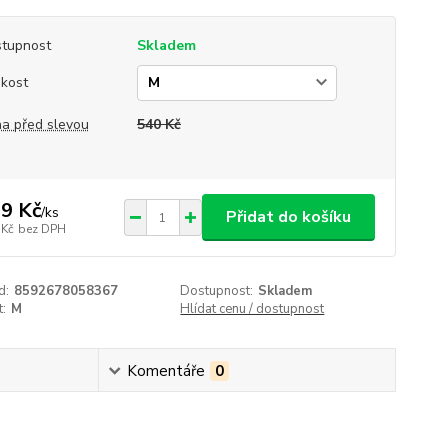
tupnost
Skladem
ikost
a před slevou
540 Kč
9 Kč
/
ks
Přidat do košíku
 Kč
bez DPH
d:
8592678058367
Dostupnost:
Skladem
t:
M
Hlídat cenu / dostupnost
Komentáře
0