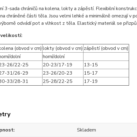
ní 3-sada chráničů na kolena, lokty a zápěstí. Flexibilní konstru
na chráněné části těla. Jsou velmi lehké a minimálně omezují v poh
výborně odvádí pot a vlhkost z těla. Elastický materiál se přizp
velikostí:
kolena (obvod v cm)
lokty (obvod v cm)
zápěstí (obvod v cm)
horní/dolní
horní/dolní
23-26/22-25
20-23/17-19
13-15
27-31/26-29
23-26/20-23
15-17
30-33/28-31
25-28/22-25
17-19
etry
pnost
Skladem