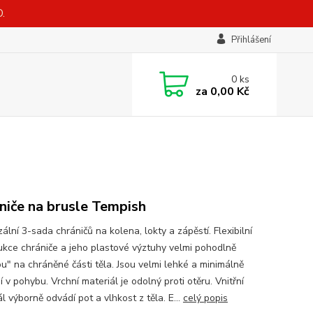
.
Přihlášení
0
ks
za
0,00 Kč
niče na brusle Tempish
ální 3-sada chráničů na kolena, lokty a zápěstí. Flexibilní
ukce chrániče a jeho plastové výztuhy velmi pohodlně
u" na chráněné části těla. Jsou velmi lehké a minimálně
 v pohybu. Vrchní materiál je odolný proti otěru. Vnitřní
l výborně odvádí pot a vlhkost z těla. E...
celý popis