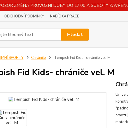
POZOR ZMĚNA PROVOZNÍ DOBY DO 17,00 A SOBOTY ZAVŘENO
OBCHODNÍ PODMÍNKY
NABÍDKA PRÁCE
Hledat
ZIMNÍ SPORTY
Chrániče
Tempish Fid Kids- chrániče vel. M
ish Fid Kids- chrániče vel. M
Chrá
Univerz
konstr
"padno
omezují
materiá