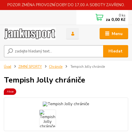
POZOR ZMĚNA PROVOZNÍ DOBY DO 17,00 A SOBOTY ZAVŘENO.
0
ks
za
0,00 Kč
Menu
Hledat
Úvod
ZIMNÍ SPORTY
Chrániče
Tempish Jolly chrániče
Tempish Jolly chrániče
Akce