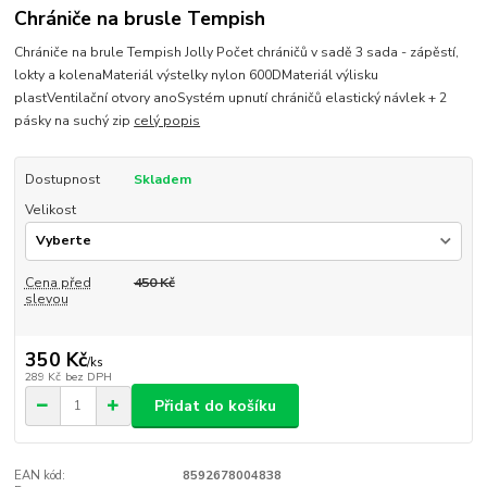
Chrániče na brusle Tempish
Chrániče na brule Tempish Jolly Počet chráničů v sadě 3 sada - zápěstí,
lokty a kolenaMateriál výstelky nylon 600DMateriál výlisku
plastVentilační otvory anoSystém upnutí chráničů elastický návlek + 2
pásky na suchý zip
celý popis
Dostupnost
Skladem
Velikost
Cena před
450 Kč
slevou
350 Kč
/
ks
289 Kč
bez DPH
Přidat do košíku
EAN kód:
8592678004838