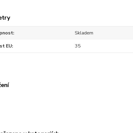
etry
pnost
Skladem
st EU
35
žení