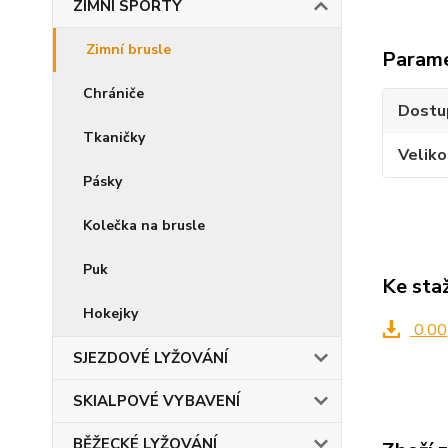
ZIMNÍ SPORTY
Zimní brusle
Param
Chrániče
Dostu
Tkaničky
Veliko
Pásky
Kolečka na brusle
Puk
Ke sta
Hokejky
0.00
SJEZDOVÉ LYŽOVÁNÍ
SKIALPOVÉ VYBAVENÍ
BĚŽECKÉ LYŽOVÁNÍ