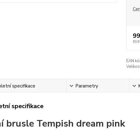
Cen
99
818
EAN kó
Velikos
etní specifikace
Parametry
tní specifikace
í brusle Tempish dream pink