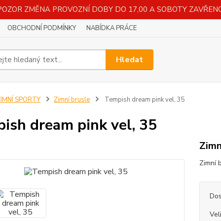
POZOR ZMĚNA PROVOZNÍ DOBY DO 17,00 A SOBOTY ZAVŘENO
OBCHODNÍ PODMÍNKY
NABÍDKA PRÁCE
Hledat
ZIMNÍ SPORTY
Zimní brusle
Tempish dream pink vel, 35
ish dream pink vel, 35
Zimn
Zimní 
Dos
Vel