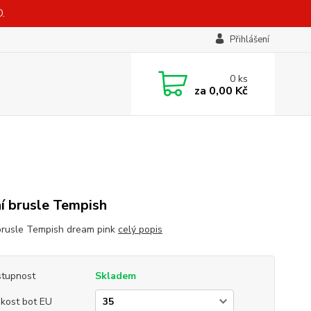
.
Přihlášení
0
ks
za
0,00 Kč
í brusle Tempish
brusle Tempish dream pink
celý popis
tupnost
Skladem
ikost bot EU