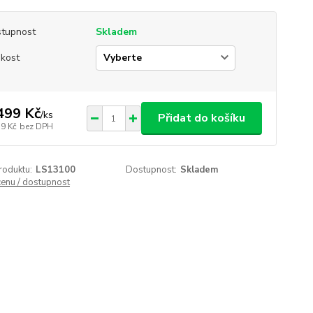
tupnost
Skladem
ikost
499 Kč
/
ks
Přidat do košíku
39 Kč
bez DPH
roduktu:
LS13100
Dostupnost:
Skladem
cenu / dostupnost