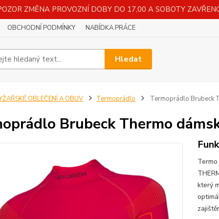
POZOR ZMĚNA PROVOZNÍ DOBY DO 17,00 A SOBOTY ZAVŘENO
OBCHODNÍ PODMÍNKY
NABÍDKA PRÁCE
Hledat
LYŽAŘSKÉ OBLEČENÍ A OBUV
Termoprádlo
Termoprádlo Brubeck 
oprádlo Brubeck Thermo dáms
Funk
Termo 
THERMO
který 
optimál
zajišt