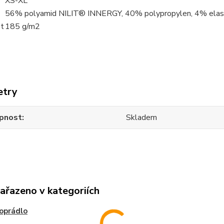
XS-XL
56% polyamid NILIT® INNERGY, 40% polypropylen, 4% elas
t
185 g/m2
etry
pnost
Skladem
zařazeno v kategoriích
oprádlo