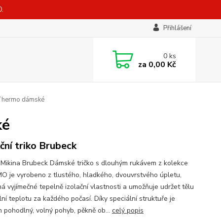
.
Přihlášení
0
ks
za
0,00 Kč
Thermo dámské
ké
ční triko Brubeck
Mikina Brubeck Dámské tričko s dlouhým rukávem z kolekce
 je vyrobeno z tlustého, hladkého, dvouvrstvého úpletu,
má vyjímečné tepelně izolační vlastnosti a umožňuje udržet tělu
ní teplotu za každého počasí. Díky speciální struktuře je
ěn pohodlný, volný pohyb, pěkně ob...
celý popis