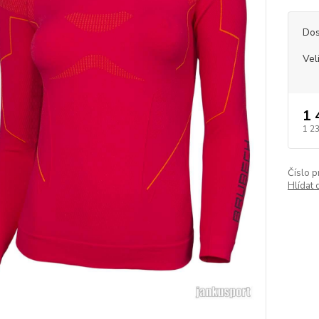
Dos
Vel
1 
1 2
Číslo p
Hlídat 