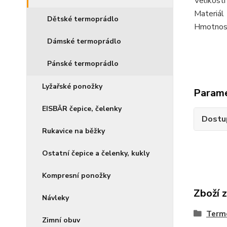
Velikosti
Materiál
Dětské termoprádlo
Hmotnos
Dámské termoprádlo
Pánské termoprádlo
Lyžařské ponožky
Param
EISBÄR čepice, čelenky
Dostu
Rukavice na běžky
Ostatní čepice a čelenky, kukly
Kompresní ponožky
Zboží 
Návleky
Term
Zimní obuv