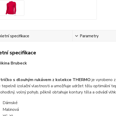
etní specifikace
Parametry
tní specifikace
ikina Brubeck
tričko s dlouhým rukávem z kolekce THERMO
je vyrobeno z
 tepelně izolační vlastnosti a umožňuje udržet tělu optimální tep
pohodlný, volný pohyb, pěkně obtahuje kontury těla a odvádí vlhko
Dámské
Malinová