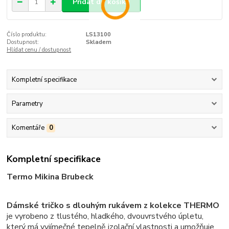
Přidat do košíku
Číslo produktu:
LS13100
Dostupnost:
Skladem
Hlídat cenu / dostupnost
Kompletní specifikace
Parametry
Komentáře
0
Kompletní specifikace
Termo Mikina Brubeck
Dámské tričko s dlouhým rukávem z kolekce THERMO
je vyrobeno z tlustého, hladkého, dvouvrstvého úpletu,
který má vyjímečné tepelně izolační vlastnosti a umožňuje