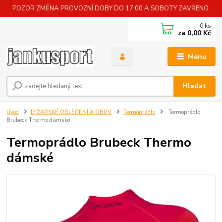
POZOR ZMĚNA PROVOZNÍ DOBY DO 17,00 A SOBOTY ZAVŘENO.
0
ks
za
0,00 Kč
Menu
Hledat
Úvod
LYŽAŘSKÉ OBLEČENÍ A OBUV
Termoprádlo
Termoprádlo
Brubeck Thermo dámské
Termoprádlo Brubeck Thermo
dámské