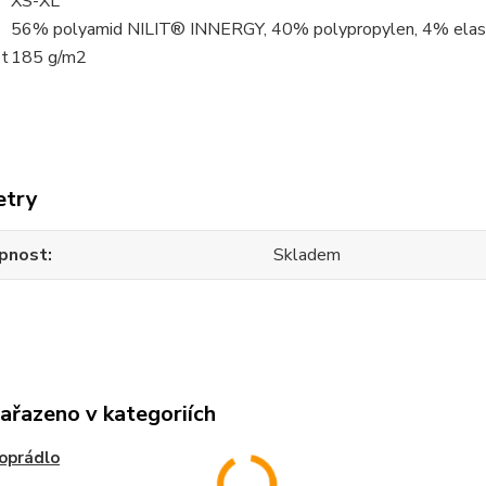
XS-XL
56% polyamid NILIT® INNERGY, 40% polypropylen, 4% elas
t
185 g/m2
etry
pnost
Skladem
zařazeno v kategoriích
oprádlo