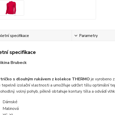
etní specifikace
Parametry
tní specifikace
ikina Brubeck
tričko s dlouhým rukávem z kolekce THERMO
je vyrobeno z
 tepelně izolační vlastnosti a umožňuje udržet tělu optimální tep
pohodlný, volný pohyb, pěkně obtahuje kontury těla a odvádí vlhko
Dámské
Malinová