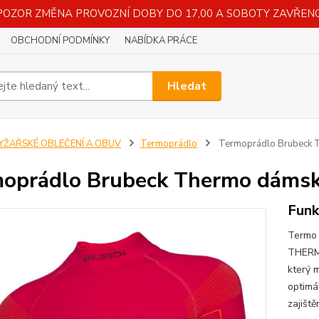
POZOR ZMĚNA PROVOZNÍ DOBY DO 17,00 A SOBOTY ZAVŘENO
OBCHODNÍ PODMÍNKY
NABÍDKA PRÁCE
Hledat
LYŽAŘSKÉ OBLEČENÍ A OBUV
Termoprádlo
Termoprádlo Brubeck Th
oprádlo Brubeck Thermo dámské 
Funk
Termo 
THERMO
který 
optimál
zajišt