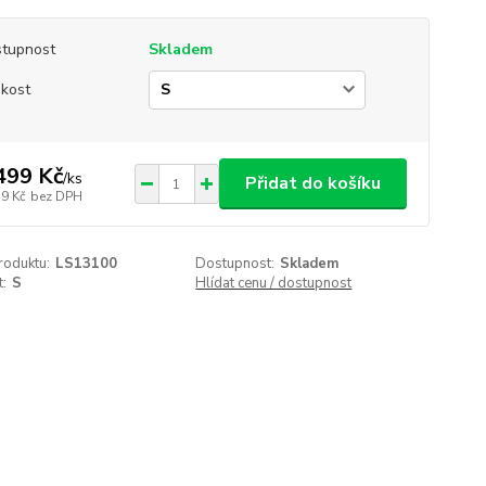
tupnost
Skladem
ikost
499 Kč
/
ks
Přidat do košíku
39 Kč
bez DPH
roduktu:
LS13100
Dostupnost:
Skladem
t:
S
Hlídat cenu / dostupnost