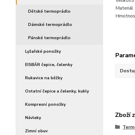
Velikosti
Materiál
Dětské termoprádlo
Hmotnos
Dámské termoprádlo
Pánské termoprádlo
Lyžařské ponožky
Param
EISBÄR čepice, čelenky
Dostu
Rukavice na běžky
Ostatní čepice a čelenky, kukly
Kompresní ponožky
Zboží 
Návleky
Term
Zimní obuv