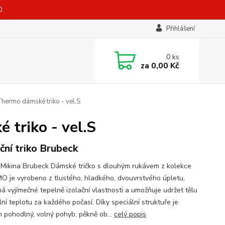
.
Přihlášení
0
ks
za
0,00 Kč
ermo dámské triko - vel.S
triko - vel.S
ční triko Brubeck
Mikina Brubeck Dámské tričko s dlouhým rukávem z kolekce
 je vyrobeno z tlustého, hladkého, dvouvrstvého úpletu,
má vyjímečné tepelně izolační vlastnosti a umožňuje udržet tělu
ní teplotu za každého počasí. Díky speciální struktuře je
ěn pohodlný, volný pohyb, pěkně ob...
celý popis