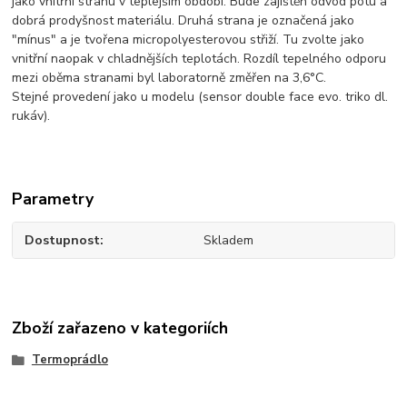
jako vnitřní stranu v teplejším období. Bude zajištěn odvod potu a
dobrá prodyšnost materiálu. Druhá strana je označená jako
"mínus" a je tvořena micropolyesterovou střiží. Tu zvolte jako
vnitřní naopak v chladnějších teplotách. Rozdíl tepelného odporu
mezi oběma stranami byl laboratorně změřen na 3,6°C.
Stejné provedení jako u modelu (sensor double face evo. triko dl.
rukáv).
Parametry
Dostupnost
Skladem
Zboží zařazeno v kategoriích
Termoprádlo