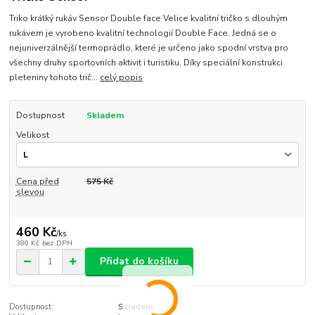
Triko krátký rukáv Sensor Double face Velice kvalitní tričko s dlouhým
rukávem je vyrobeno kvalitní technologií Double Face. Jedná se o
nejuniverzálnější termoprádlo, které je určeno jako spodní vrstva pro
všechny druhy sportovních aktivit i turistiku. Díky speciální konstrukci
pleteniny tohoto trič...
celý popis
Dostupnost
Skladem
Velikost
Cena před
575 Kč
slevou
460 Kč
/
ks
380 Kč
bez DPH
Přidat do košíku
Dostupnost:
Skladem