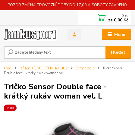
POZOR ZMĚNA PROVOZNÍ DOBY DO 17,00 A SOBOTY ZAVŘENO.
0
ks
za
0,00 Kč
Menu
Hledat
Úvod
LYŽAŘSKÉ OBLEČENÍ A OBUV
Termoprádlo
Tričko Sensor
Double face - krátký rukáv woman vel. L
Tričko Sensor Double face -
krátký rukáv woman vel. L
Akce