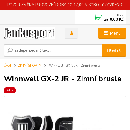
POZOR ZMĚNA PROVOZNÍ DOBY DO 17,00 A SOBOTY ZAVŘENO.
0
ks
za
0,00 Kč
Menu
Hledat
Úvod
ZIMNÍ SPORTY
Winnwell GX-2 JR - Zimní brusle
Winnwell GX-2 JR - Zimní brusle
Akce