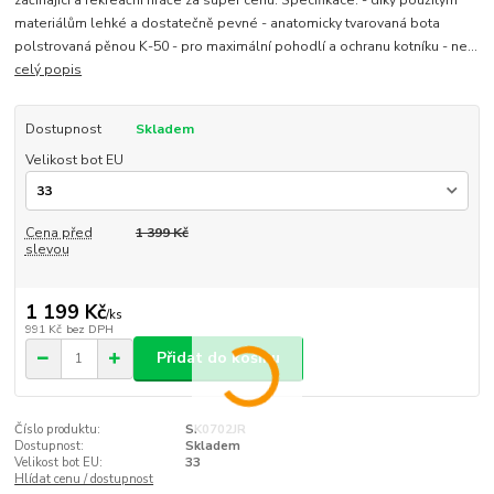
materiálům lehké a dostatečně pevné - anatomicky tvarovaná bota
polstrovaná pěnou K-50 - pro maximální pohodlí a ochranu kotníku - ne...
celý popis
Dostupnost
Skladem
Velikost bot EU
Cena před
1 399 Kč
slevou
1 199 Kč
/
ks
991 Kč
bez DPH
Přidat do košíku
Číslo produktu:
SK0702JR
Dostupnost:
Skladem
Velikost bot EU:
33
Hlídat cenu / dostupnost