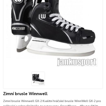
Zimní brusle Winnwell
Zimní brusle Winnwell GX-2 Kvalitní hráčské brusle WinnWell GX-2 pro
začínající a rekreační hráče za super cenu. Specifikace: - díky použitým