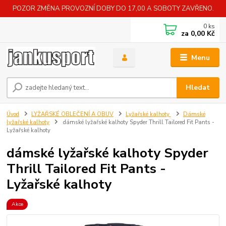
POZOR ZMĚNA PROVOZNÍ DOBY DO 17,00 A SOBOTY ZAVŘENO.
0
ks
za
0,00 Kč
Menu
Hledat
Úvod
LYŽAŘSKÉ OBLEČENÍ A OBUV
Lyžařské kalhoty
Dámské
lyžařské kalhoty
dámské lyžařské kalhoty Spyder Thrill Tailored Fit Pants -
Lyžařské kalhoty
dámské lyžařské kalhoty Spyder
Thrill Tailored Fit Pants -
Lyžařské kalhoty
Akce