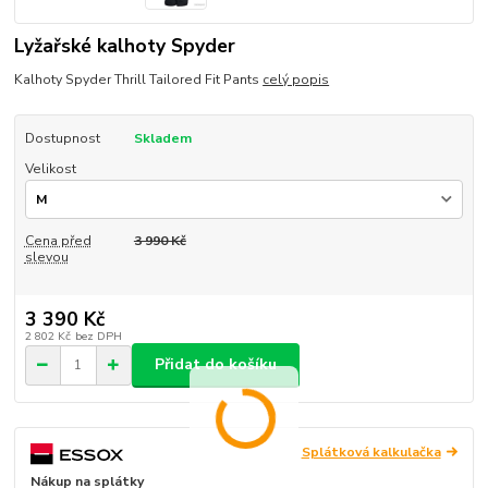
Lyžařské kalhoty Spyder
Kalhoty Spyder Thrill Tailored Fit Pants
celý popis
Dostupnost
Skladem
Velikost
Cena před
3 990 Kč
slevou
3 390 Kč
2 802 Kč
bez DPH
Přidat do košíku
Splátková kalkulačka
Nákup na splátky