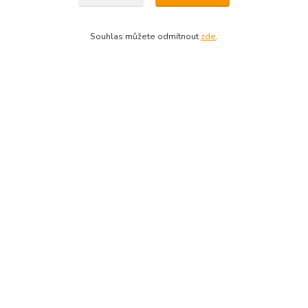
Pohlaví
Dámské
Souhlas můžete odmítnout
zde
.
Zboží zařazeno v kategoriích
SJEZDOVÉ LYŽOVÁNÍ
Sjezdové lyže
Dámské
Dotazy na zboží: 733 739 371, 603 467 274
Kozlovská 3214/15b Přerov 75002