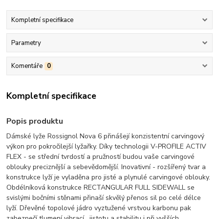
Kompletní specifikace
Parametry
Komentáře
0
Kompletní specifikace
Popis produktu
Dámské lyže Rossignol Nova 6 přinášejí konzistentní carvingový
výkon pro pokročilejší lyžařky. Díky technologii V-PROFILE ACTIV
FLEX - se střední tvrdostí a pružností budou vaše carvingové
oblouky preciznější a sebevědomější. Inovativní - rozšířený tvar a
konstrukce lyží je vyladěna pro jisté a plynulé carvingové oblouky.
Obdélníková konstrukce RECTANGULAR FULL SIDEWALL se
svislými bočními stěnami přinaší skvělý přenos sil po celé délce
lyží. Dřevěné topolové jádro vyztužené vrstvou karbonu pak
zabezpečí tlumení vibrací , jistotu a stabilitu i při vyšších