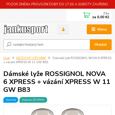
POZOR ZMĚNA PROVOZNÍ DOBY DO 17,00 A SOBOTY ZAVŘENO.
0
ks
za
0,00 Kč
Menu
Hledat
Úvod
SJEZDOVÉ LYŽOVÁNÍ
Dámské lyže ROSSIGNOL NOVA 6 XPRESS
+ vázání XPRESS W 11 GW B83
Dámské lyže ROSSIGNOL NOVA
6 XPRESS + vázání XPRESS W 11
GW B83
Novinka
Doprava ZDARMA