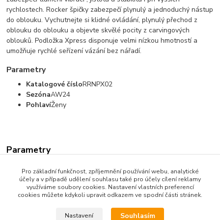
rychlostech. Rocker špičky zabezpečí plynulý a jednoduchý nástup
do oblouku. Vychutnejte si klidné ovládání, plynulý přechod z
oblouku do oblouku a objevte skvělé pocity z carvingových
oblouků. Podložka Xpress disponuje velmi nízkou hmotností a
umožňuje rychlé seřízení vázání bez nářadí.
Parametry
Katalogové číslo
RRNPX02
Sezóna
AW24
Pohlaví
Ženy
Parametry
Pro základní funkčnost, zpříjemnění používání webu, analytické
Dostupnost
Skladem
účely a v případě udělení souhlasu také pro účely cílení reklamy
využíváme soubory cookies. Nastavení vlastních preferencí
Barva
Bílá
cookies můžete kdykoli upravit odkazem ve spodní části stránek.
Výrobce
Rossignol
Souhlasím
Nastavení