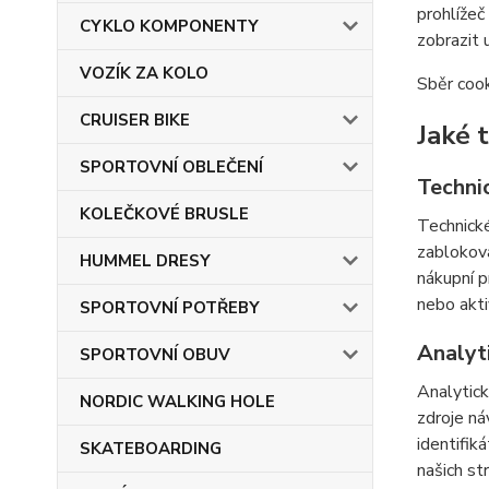
prohlížeč
CYKLO KOMPONENTY
zobrazit 
VOZÍK ZA KOLO
Sběr cook
CRUISER BIKE
Jaké 
SPORTOVNÍ OBLEČENÍ
Techni
KOLEČKOVÉ BRUSLE
Technické
zabloková
HUMMEL DRESY
nákupní p
nebo akti
SPORTOVNÍ POTŘEBY
Analyt
SPORTOVNÍ OBUV
Analytick
NORDIC WALKING HOLE
zdroje ná
identifik
SKATEBOARDING
našich st