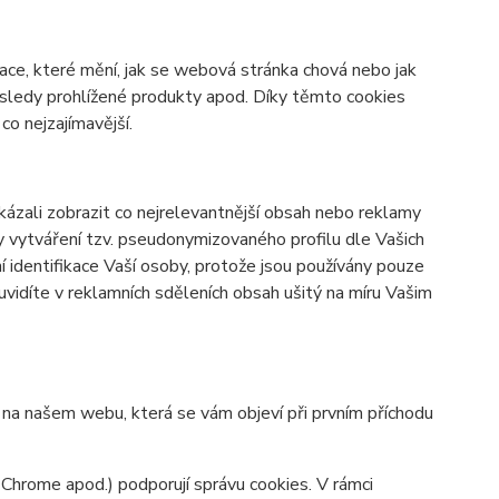
ace, které mění, jak se webová stránka chová nebo jak
osledy prohlížené produkty apod. Díky těmto cookies
o nejzajímavější.
zali zobrazit co nejrelevantnější obsah nebo reklamy
ky vytváření tzv. pseudonymizovaného profilu dle Vašich
í identifikace Vaší osoby, protože jsou používány pouze
vidíte v reklamních sděleních obsah ušitý na míru Vašim
y na našem webu, která se vám objeví při prvním příchodu
 Chrome apod.) podporují správu cookies. V rámci