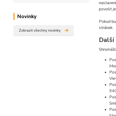
nastavení
povolit j
Novinky
Pokud bud
stránek.
Zobrazit všechny novinky
Další
Shromážd
Pos
Mou
Pos
Vie
Pos
94
Pos
Smí
Pos
Str