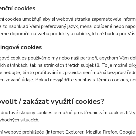
enční cookies
ní cookies umožňují, aby si webová stránka zapamatovala inform
e to například Vámi preferovaný jazyk, měna, oblíbené nebo nap
e doporučit na webu produkty a nabídky, které budou pro Vás c
ingové cookies
ové cookies používáme my nebo naši partneři, abychom Vám doká
šich stránkách, tak na stránkách třetích subjektů. To je možné dí
e nebojte, tímto profilováním zpravidla není možná bezprostředn
izované údaje. Pokud nevyjádříte souhlas s těmito cookies, neu
volit / zakázat využití cookies?
ednotlivé skupiny cookies je možné prostřednictvím cookies lišt
 vhodných situacích.
í webové prohlížeče (Internet Explorer, Mozilla Firefox, Google