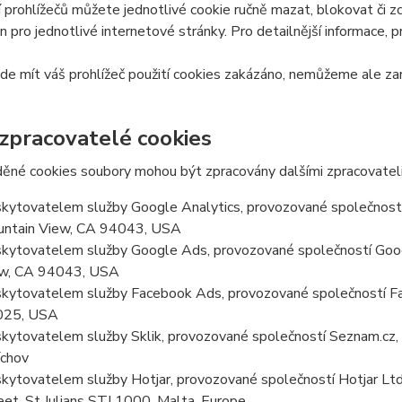
 prohlížečů můžete jednotlivé cookie ručně mazat, blokovat či zce
en pro jednotlivé internetové stránky. Pro detailnější informace, 
e mít váš prohlížeč použití cookies zakázáno, nemůžeme ale zar
 zpracovatelé cookies
ěné cookies soubory mohou být zpracovány dalšími zpracovateli
kytovatelem služby Google Analytics, provozované společností
ntain View, CA 94043, USA
kytovatelem služby Google Ads, provozované společností Goog
w, CA 94043, USA
kytovatelem služby Facebook Ads, provozované společností Fa
025, USA
kytovatelem služby Sklik, provozované společností Seznam.cz, a
chov
kytovatelem služby Hotjar, provozované společností Hotjar Ltd, 
eet, St Julians STJ 1000, Malta, Europe