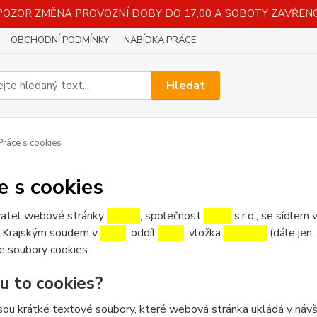
POZOR ZMĚNA PROVOZNÍ DOBY DO 17,00 A SOBOTY ZAVŘENO
OBCHODNÍ PODMÍNKY
NABÍDKA PRÁCE
Hledat
ráce s cookies
e s cookies
atel webové stránky
………….
, společnost
………..
s.r.o., se sídlem 
 Krajským soudem v
……….
, oddíl
……….
, vložka
……………..
(dále jen 
e soubory cookies.
ou to cookies?
sou krátké textové soubory, které webová stránka ukládá v návšt