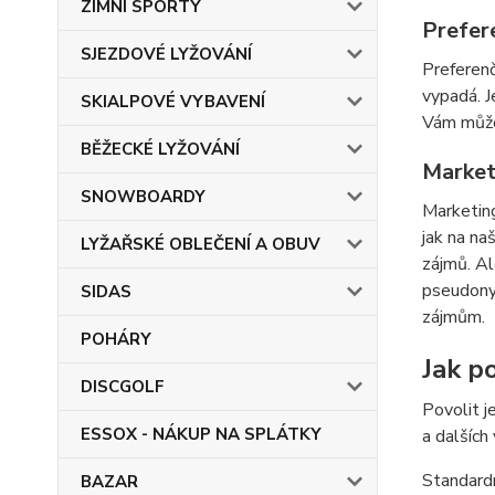
ZIMNÍ SPORTY
Prefer
SJEZDOVÉ LYŽOVÁNÍ
Preferenč
vypadá. J
SKIALPOVÉ VYBAVENÍ
Vám můžem
BĚŽECKÉ LYŽOVÁNÍ
Market
SNOWBOARDY
Marketing
jak na na
LYŽAŘSKÉ OBLEČENÍ A OBUV
zájmů. Al
pseudonym
SIDAS
zájmům.
POHÁRY
Jak po
DISCGOLF
Povolit j
ESSOX - NÁKUP NA SPLÁTKY
a dalších
Standardn
BAZAR