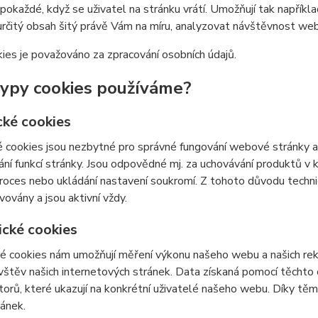
 pokaždé, když se uživatel na stránku vrátí. Umožňují tak napříkla
určitý obsah šitý právě Vám na míru, analyzovat návštěvnost we
ies je považováno za zpracování osobních údajů.
typy cookies používáme?
cké cookies
 cookies jsou nezbytné pro správné fungování webové stránky a 
ní funkcí stránky. Jsou odpovědné mj. za uchovávání produktů v ko
roces nebo ukládání nastavení soukromí. Z tohoto důvodu techn
vovány a jsou aktivní vždy.
ické cookies
é cookies nám umožňují měření výkonu našeho webu a našich rek
vštěv našich internetových stránek. Data získaná pomocí těcht
átorů, které ukazují na konkrétní uživatelé našeho webu. Díky 
ránek.