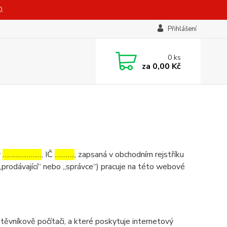
.
Přihlášení
0
ks
za
0,00 Kč
v
…………………
, IČ
………..
, zapsaná v obchodním rejstříku
„prodávající“ nebo „správce“) pracuje na této webové
ěvníkově počítači, a které poskytuje internetový