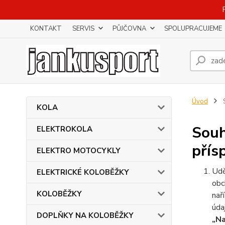
KONTAKT
SERVIS
PŮJČOVNA
SPOLUPRACUJEME
Úvod
S
KOLA
Souh
ELEKTROKOLA
přís
ELEKTRO MOTOCYKLY
Udě
ELEKTRICKÉ KOLOBĚŽKY
obc
KOLOBĚŽKY
nař
úda
DOPLŇKY NA KOLOBĚŽKY
„Na