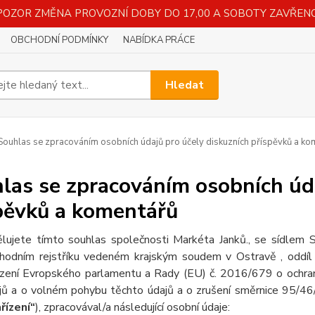
POZOR ZMĚNA PROVOZNÍ DOBY DO 17,00 A SOBOTY ZAVŘENO
OBCHODNÍ PODMÍNKY
NABÍDKA PRÁCE
Hledat
ouhlas se zpracováním osobních údajů pro účely diskuzních příspěvků a ko
las se zpracováním osobních úda
pěvků a komentářů
lujete tímto souhlas společnosti Markéta Janků., se sídlem
hodním rejstříku vedeném krajským soudem v Ostravě , oddíl
ízení Evropského parlamentu a Rady (EU) č. 2016/679 o ochran
jů a o volném pohybu těchto údajů a o zrušení směrnice 95/46/
řízení“
), zpracovával/a následující osobní údaje: