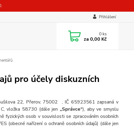
.
Přihlášení
0
ks
za
0,00 Kč
mentářů
jů pro účely diskuzních
 Sušilova 22, Přerov, 75002 , IČ 65923561 zapsaná v
 C, vložka 58730 (dále jen
„Správce“
), aby ve smyslu
ě fyzických osob v souvislosti se zpracováním osobních
ES (obecné nařízení o ochraně osobních údajů) (dále jen