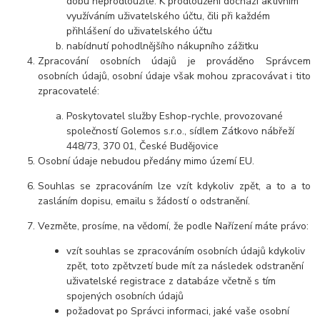
dobu neprodloužíte. K prodloužení dochází aktivním
využíváním uživatelského účtu, čili při každém
přihlášení do uživatelského účtu
nabídnutí pohodlnějšího nákupního zážitku
Zpracování osobních údajů je prováděno Správcem
osobních údajů, osobní údaje však mohou zpracovávat i tito
zpracovatelé:
Poskytovatel služby Eshop-rychle, provozované
společností Golemos s.r.o., sídlem Zátkovo nábřeží
448/73, 370 01, České Budějovice
Osobní údaje nebudou předány mimo území EU.
Souhlas se zpracováním lze vzít kdykoliv zpět, a to a to
zasláním dopisu, emailu s žádostí o odstranění.
Vezměte, prosíme, na vědomí, že podle Nařízení máte právo:
vzít souhlas se zpracováním osobních údajů kdykoliv
zpět, toto zpětvzetí bude mít za následek odstranění
uživatelské registrace z databáze včetně s tím
spojených osobních údajů
požadovat po Správci informaci, jaké vaše osobní