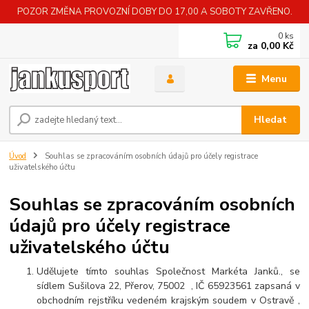
POZOR ZMĚNA PROVOZNÍ DOBY DO 17,00 A SOBOTY ZAVŘENO.
0
ks
za
0,00 Kč
Menu
Hledat
Úvod
Souhlas se zpracováním osobních údajů pro účely registrace
uživatelského účtu
Souhlas se zpracováním osobních
údajů pro účely registrace
uživatelského účtu
Udělujete tímto souhlas Společnost Markéta Janků., se
sídlem Sušilova 22, Přerov, 75002 , IČ 65923561 zapsaná v
obchodním rejstříku vedeném krajským soudem v Ostravě ,