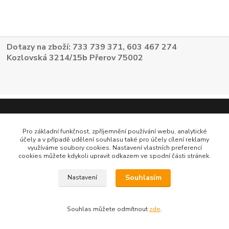
Dotazy na zboží: 733 739 371, 603 467 274
Kozlovská 3214/15b Přerov 75002
Pro základní funkčnost, zpříjemnění používání webu, analytické
účely a v případě udělení souhlasu také pro účely cílení reklamy
využíváme soubory cookies. Nastavení vlastních preferencí
cookies můžete kdykoli upravit odkazem ve spodní části stránek.
Souhlasím
Nastavení
Souhlas můžete odmítnout
zde
.
Vytvořeno na
Eshop-rychle.cz