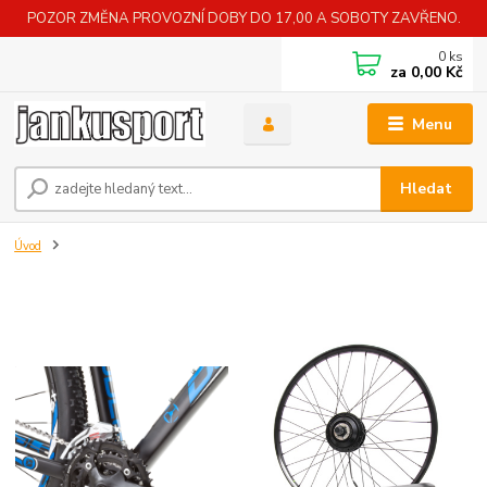
POZOR ZMĚNA PROVOZNÍ DOBY DO 17,00 A SOBOTY ZAVŘENO.
0
ks
za
0,00 Kč
Menu
Hledat
Úvod