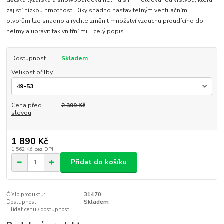
zajistí nízkou hmotnost. Díky snadno nastavitelným ventilačním
otvorům lze snadno a rychle změnit množství vzduchu proudícího do
helmy a upravit tak vnitřní mi...
celý popis
Dostupnost
Skladem
Velikost přilby
Cena před
2 399 Kč
slevou
1 890 Kč
1 562 Kč
bez DPH
Přidat do košíku
Číslo produktu:
31470
Dostupnost:
Skladem
Hlídat cenu / dostupnost