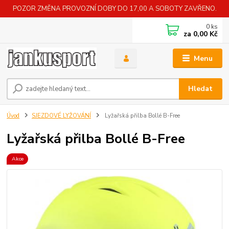
POZOR ZMĚNA PROVOZNÍ DOBY DO 17,00 A SOBOTY ZAVŘENO.
0
ks
za
0,00 Kč
Menu
Hledat
Úvod
SJEZDOVÉ LYŽOVÁNÍ
Lyžařská přilba Bollé B-Free
Lyžařská přilba Bollé B-Free
Akce