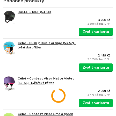
Podobné produkty
BOLLE SHARP (54-58)
3 250 Kč
2 686 Kč
bez DPH
Zvolit variantu
Cébé – Dusk jr Blue a orange (53-57)-
Lyžařská přilba
2 499 Kč
2 065 Kč
bez DPH
Zvolit variantu
Cébé – Contest Visor Matte Violet
(52-55)- Lyžařská přilba
2 999 Kč
2 479 Kč
bez DPH
Zvolit variantu
Cébé – Contest Visor Lime a green