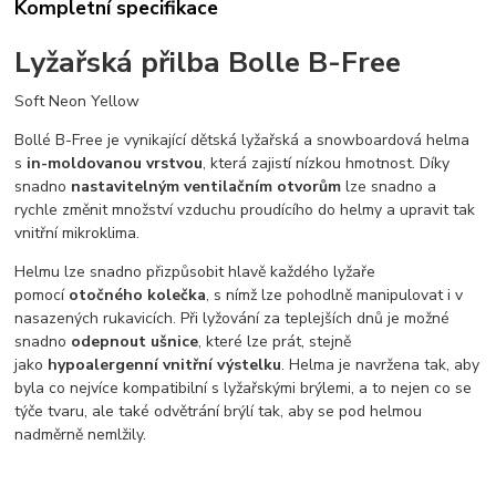
Kompletní specifikace
Lyžařská přilba Bolle B-Free
Soft Neon Yellow
Bollé B-Free je vynikající dětská lyžařská a snowboardová helma
s
in-moldovanou vrstvou
, která zajistí nízkou hmotnost. Díky
snadno
nastavitelným ventilačním otvorům
lze snadno a
rychle změnit množství vzduchu proudícího do helmy a upravit tak
vnitřní mikroklima.
Helmu lze snadno přizpůsobit hlavě každého lyžaře
pomocí
otočného kolečka
, s nímž lze pohodlně manipulovat i v
nasazených rukavicích. Při lyžování za teplejších dnů je možné
snadno
odepnout ušnice
, které lze prát, stejně
jako
hypoalergenní vnitřní výstelku
. Helma je navržena tak, aby
byla co nejvíce kompatibilní s lyžařskými brýlemi, a to nejen co se
týče tvaru, ale také odvětrání brýlí tak, aby se pod helmou
nadměrně nemlžily.