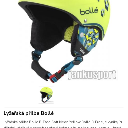
Lyžařská přilba Bollé
Lyžařská přilba Bolle B-Free Soft Neon Yellow Bollé B-Free je vynikající
dětská lyžařská a snowboardová helma s in-moldovanou vrstvou, která