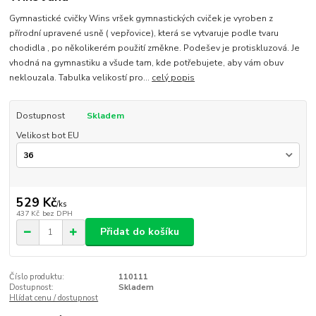
Gymnastické cvičky Wins vršek gymnastických cviček je vyroben z
přírodní upravené usně ( vepřovice), která se vytvaruje podle tvaru
chodidla , po několikerém použití změkne. Podešev je protiskluzová. Je
vhodná na gymnastiku a všude tam, kde potřebujete, aby vám obuv
neklouzala. Tabulka velikostí pro...
celý popis
Dostupnost
Skladem
Velikost bot EU
529 Kč
/
ks
437 Kč
bez DPH
Přidat do košíku
Číslo produktu:
110111
Dostupnost:
Skladem
Hlídat cenu / dostupnost