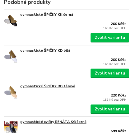
Podobné produkty
gymnastické ŠPIČKY KK černá
200 Kč
/
ks
165 Kč
bez DPH
Zvolit variantu
gymnastické ŠPIČKY KD bílá
200 Kč
/
ks
165 Kč
bez DPH
Zvolit variantu
gymnastické ŠPIČKY BD tělová
220 Kč
/
ks
182 Kč
bez DPH
Zvolit variantu
gymnastické cvičky RENÁTA KG černá
599 Kč
/
ks