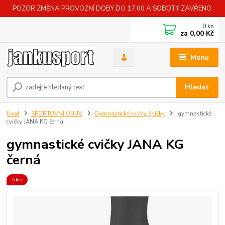
POZOR ZMĚNA PROVOZNÍ DOBY DO 17,00 A SOBOTY ZAVŘENO.
0
ks
za
0,00 Kč
Menu
Hledat
Úvod
SPORTOVNÍ OBUV
Gymnastické cvičky, špičky
gymnastické
cvičky JANA KG černá
gymnastické cvičky JANA KG
černá
Akce