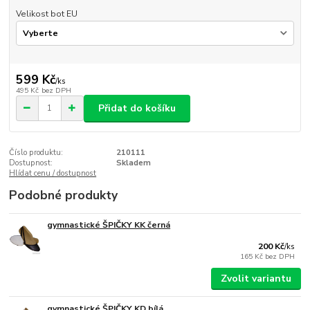
Velikost bot EU
599 Kč
/
ks
495 Kč
bez DPH
Přidat do košíku
Číslo produktu:
210111
Dostupnost:
Skladem
Hlídat cenu / dostupnost
Podobné produkty
gymnastické ŠPIČKY KK černá
200 Kč
/
ks
165 Kč
bez DPH
Zvolit variantu
gymnastické ŠPIČKY KD bílá