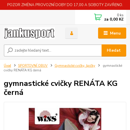
POZOR ZMĚNA PROVOZNÍ DOBY DO 17,00 A SOBOTY ZAVŘENO.
0
ks
za
0,00 Kč
Menu
Hledat
Úvod
SPORTOVNÍ OBUV
Gymnastické cvičky, špičky
gymnastické
cvičky RENÁTA KG černá
gymnastické cvičky RENÁTA KG
černá