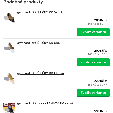
Podobné produkty
gymnastické ŠPIČKY KK černá
200 Kč
/
ks
165 Kč
bez DPH
Zvolit variantu
gymnastické ŠPIČKY KD bílá
200 Kč
/
ks
165 Kč
bez DPH
Zvolit variantu
gymnastické ŠPIČKY BD tělová
220 Kč
/
ks
182 Kč
bez DPH
Zvolit variantu
gymnastické cvičky RENÁTA KG černá
599 Kč
/
ks