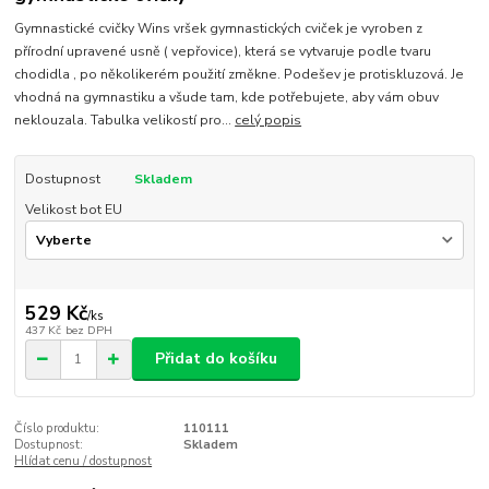
Gymnastické cvičky Wins vršek gymnastických cviček je vyroben z
přírodní upravené usně ( vepřovice), která se vytvaruje podle tvaru
chodidla , po několikerém použití změkne. Podešev je protiskluzová. Je
vhodná na gymnastiku a všude tam, kde potřebujete, aby vám obuv
neklouzala. Tabulka velikostí pro...
celý popis
Dostupnost
Skladem
Velikost bot EU
529 Kč
/
ks
437 Kč
bez DPH
Přidat do košíku
Číslo produktu:
110111
Dostupnost:
Skladem
Hlídat cenu / dostupnost