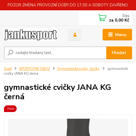
POZOR ZMĚNA PROVOZNÍ DOBY DO 17,00 A SOBOTY ZAVŘENO.
0
ks
za
0,00 Kč
Menu
Hledat
Úvod
SPORTOVNÍ OBUV
Gymnastické cvičky, špičky
gymnastické
cvičky JANA KG černá
gymnastické cvičky JANA KG
černá
Akce