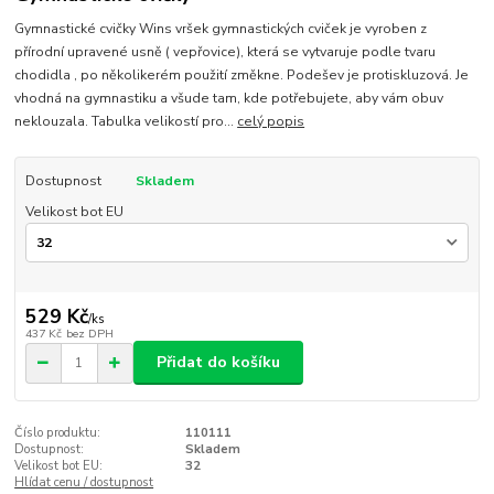
Gymnastické cvičky Wins vršek gymnastických cviček je vyroben z
přírodní upravené usně ( vepřovice), která se vytvaruje podle tvaru
chodidla , po několikerém použití změkne. Podešev je protiskluzová. Je
vhodná na gymnastiku a všude tam, kde potřebujete, aby vám obuv
neklouzala. Tabulka velikostí pro...
celý popis
Dostupnost
Skladem
Velikost bot EU
529 Kč
/
ks
437 Kč
bez DPH
Přidat do košíku
Číslo produktu:
110111
Dostupnost:
Skladem
Velikost bot EU:
32
Hlídat cenu / dostupnost