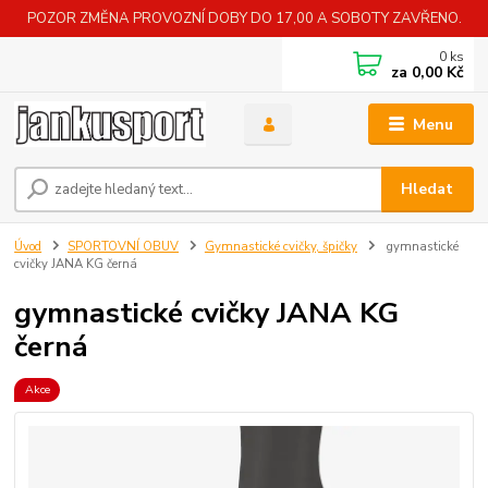
POZOR ZMĚNA PROVOZNÍ DOBY DO 17,00 A SOBOTY ZAVŘENO.
0
ks
za
0,00 Kč
Menu
Hledat
Úvod
SPORTOVNÍ OBUV
Gymnastické cvičky, špičky
gymnastické
cvičky JANA KG černá
gymnastické cvičky JANA KG
černá
Akce